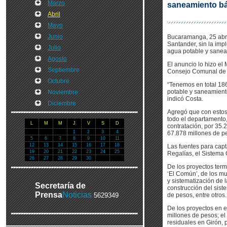
Marzo
saneamiento bá
Abril
Mayo
Junio
Bucaramanga, 25 abr 
Santander, sin la imp
Julio
agua potable y saneam
Agosto
El anuncio lo hizo el 
Septiembre
Consejo Comunal de 
Octubre
“Tenemos en total 186
potable y saneamiento
Noviembre
indicó Costa.
Diciembre
Agregó que con estos
todo el departamento,
L
M
M
J
V
S
D
contratación, por 35.
1
2
3
4
67.878 millones de p
5
6
7
8
9
10
11
12
13
14
15
16
17
18
Las fuentes para capt
19
20
21
22
23
24
25
Regalías, el Sistema 
26
27
28
29
30
De los proyectos term
‘El Común’, de los mu
y sistematización de 
Secretaría de
construcción del sist
Prensa
Noticias
5629349
de pesos, entre otros.
De los proyectos en e
millones de pesos; el
residuales en Girón, 