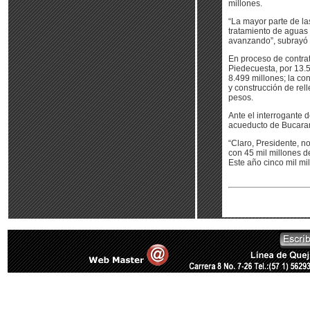
millones.
“La mayor parte de l
tratamiento de aguas
avanzando”, subrayó e
En proceso de contrat
Piedecuesta, por 13.5
8.499 millones; la co
y construcción de rel
pesos.
Ante el interrogante 
acueducto de Bucaram
“Claro, Presidente, n
con 45 mil millones d
Este año cinco mil mil