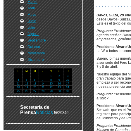
Marzo
Abril
Mayo
Davos, Suiza, 29 ene
desde Davos (Suiza),
Junio
Este es el texto del d
Julio
Pregunta:
Presidente
Agosto
agenda aquí en Davos,
empresarios, ¿cuénte
Septiembre
Octubre
Presidente Álvaro Ur
La W, a todos los com
Noviembre
Bueno, lo más import
Diciembre
a ser sede del Foro L
7 y 8 de abril.
L
M
M
J
V
S
D
Nuestro equipo del Mi
1
2
3
gran trabajo para que
4
5
6
7
8
9
10
empieza a ser recono
11
12
13
14
15
16
17
nuestra presencia aqu
18
19
20
21
22
23
24
25
26
27
28
29
30
31
Pregunta:
Presidente,
al foro?
Presidente Álvaro Ur
Secretaría de
Schwab, que es el Pr
Prensa
Noticias
5629349
registros para partic
del Ministerio y de P
Pregunta:
Presidente,
Ministro de Canadá, 