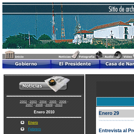
2002
-
2003
-
2004
-
2005
-
2006
-
2007
-
2008
-
2009
-
2010
Enero 20
10
Enero 29
Enero
Febrero
Entrevista al P