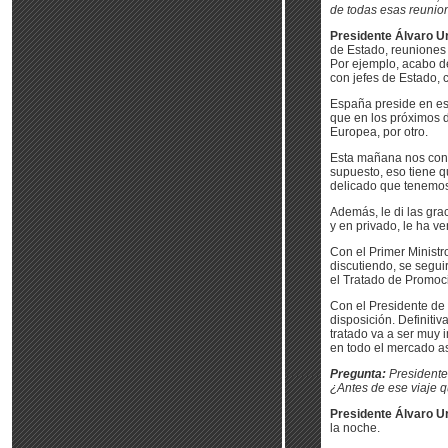
de todas esas reunio
Presidente Álvaro Ur
de Estado, reuniones 
Por ejemplo, acabo de
con jefes de Estado, 
España preside en es
que en los próximos d
Europea, por otro.
Esta mañana nos conf
supuesto, eso tiene q
delicado que tenemos 
Además, le di las gra
y en privado, le ha v
Con el Primer Minist
discutiendo, se segui
el Tratado de Promoci
Con el Presidente de 
disposición. Definit
tratado va a ser muy
en todo el mercado as
Pregunta:
Presidente
¿Antes de ese viaje q
Presidente Álvaro Ur
la noche.