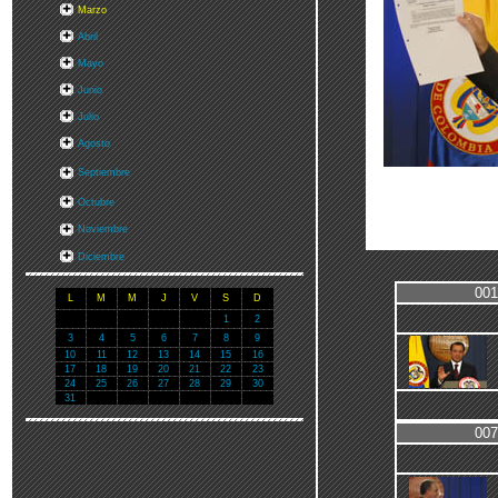
Marzo
Abril
Mayo
Junio
Julio
Agosto
Septiembre
Octubre
Noviembre
Diciembre
001
L
M
M
J
V
S
D
1
2
3
4
5
6
7
8
9
10
11
12
13
14
15
16
17
18
19
20
21
22
23
24
25
26
27
28
29
30
31
007