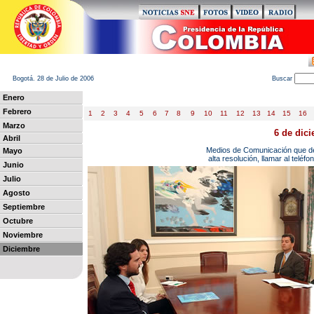
Bogotá. 28 de Julio de 2006
B
uscar
Enero
Febrero
1
2
3
4
5
6
7
8
9
10
11
12
13
14
15
16
Marzo
6 de dic
Abril
Medios de Comunicación que des
May
o
alta resolución, llamar al telé
Junio
Julio
Agosto
Septiembre
Octubre
Noviembre
Diciembre