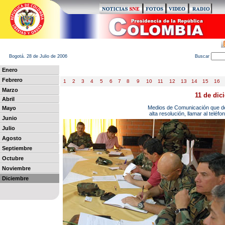
Bogotá. 28 de Julio de 2006
B
uscar
Enero
Febrero
1
2
3
4
5
6
7
8
9
10
11
12
13
14
15
16
Marzo
11 de dic
Abril
Medios de Comunicación que des
May
o
alta resolución, llamar al telé
Junio
Julio
Agosto
Septiembre
Octubre
Noviembre
Diciembre