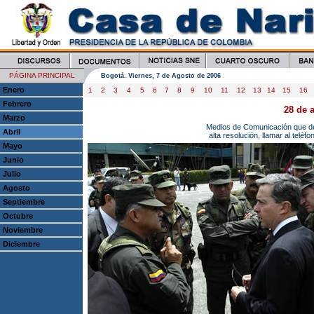
PÁGINA PRINCIPAL
Bogotá. Viernes, 7 de Agosto de 2006
Enero
1
2
3
4
5
6
7
8
9
10
11
12
13
14
15
16
Febrero
28 de a
Marzo
Medios de Comunicación que des
Abril
alta resolución, llamar al telé
Mayo
Junio
Julio
Agosto
Septiembre
Octubre
Noviembre
Diciembre