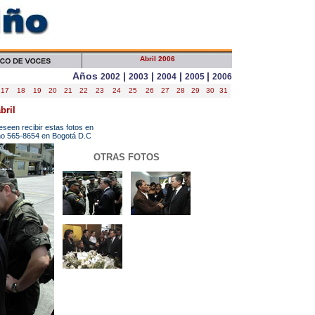
Abril 2006
Años
|
|
|
|
2002
2003
2004
2005
2006
17
18
19
20
21
22
23
24
25
26
27
28
29
30
31
bril
een recibir estas fotos en
fono 565-8654 en Bogotá D.C
OTRAS FOTOS