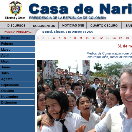
PÁGINA PRINCIPAL
Bogotá. Sábado, 8 de Agosto de 2006
Enero
1
2
3
4
5
6
7
8
9
10
11
12
13
14
15
16
Febrero
31 de m
Marzo
Medios de Comunicación que des
Abril
alta resolución, llamar al telé
Mayo
Junio
Julio
Agosto
Septiembre
Octubre
Noviembre
Diciembre