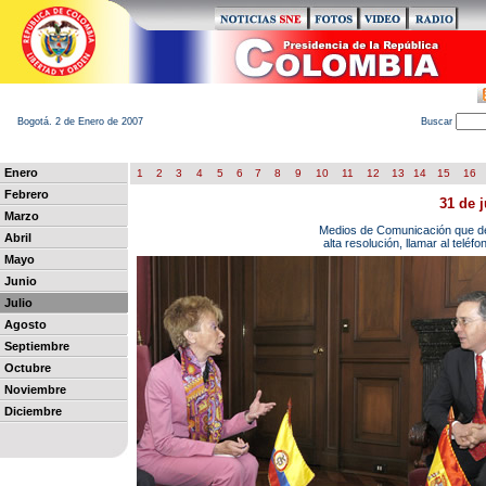
Bogotá. 2 de Enero de 2007
B
uscar
Enero
1
2
3
4
5
6
7
8
9
10
11
12
13
14
15
16
Febrero
31 de j
Marzo
Medios de Comunicación que des
Abril
alta resolución, llamar al telé
Mayo
Junio
Julio
Agosto
Septiembre
Octubre
Noviembre
Diciembre