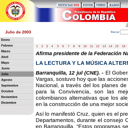
Julio de 2003
B
uscar
Enero
Febrero
1
2
3
4
5
6
7
8
9
10
11
12
13
14
15
16
Marzo
Afirma presidente de la Federación 
Abril
LA LECTURA Y LA MÚSICA ALTER
Mayo
Junio
El Gober
Barranquilla, 12 jul (CNE). -
Julio
Vargas, sostuvo hoy que las acciones
Agosto
Nacional, a través del los planes de
Septiembre
para la Convivencia, son las mejo
Octubre
colombianos alternativas que los alej
Noviembre
Diciembre
en la construcción de una mejor soci
Así lo manifestó Cruz, quien es el pr
Departamentos, durante el consejo C
en Barranquilla. “Estos programas se