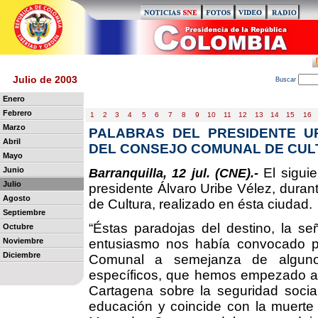
Julio de 2003
B
uscar
Enero
Febrero
1
2
3
4
5
6
7
8
9
10
11
12
13
14
15
16
Marzo
PALABRAS DEL PRESIDENTE UR
Abril
DEL CONSEJO COMUNAL DE CU
Mayo
Junio
El siguie
Barranquilla, 12 jul. (CNE).-
Julio
presidente Álvaro Uribe Vélez, duran
Agosto
de Cultura, realizado en ésta ciudad.
Septiembre
“Éstas paradojas del destino, la se
Octubre
Noviembre
entusiasmo nos había convocado pa
Diciembre
Comunal a semejanza de alguno
específicos, que hemos empezado a 
Cartagena sobre la seguridad social
educación y coincide con la muerte 