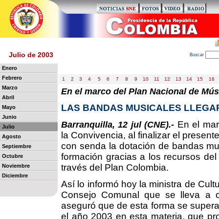
Julio de 2003
B
uscar
Enero
Febrero
1
2
3
4
5
6
7
8
9
10
11
12
13
14
15
16
Marzo
En el marco del Plan Nacional de Mús
Abril
LAS BANDAS MUSICALES LLEGARÁ
Mayo
Junio
En el mar
Barranquilla, 12 jul (CNE).-
Julio
la Convivencia, al finalizar el presen
Agosto
con senda la dotación de bandas mus
Septiembre
formación gracias a los recursos del
Octubre
través del Plan Colombia.
Noviembre
Diciembre
Así lo informó hoy la ministra de Cult
Consejo Comunal que se lleva a ca
aseguró que de esta forma se supera
el año 2003 en esta materia, que prop