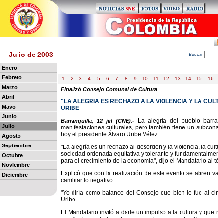
Julio de 2003
B
uscar
Enero
Febrero
1
2
3
4
5
6
7
8
9
10
11
12
13
14
15
16
Marzo
Finalizó Consejo Comunal de Cultura
Abril
"LA ALEGRIA ES RECHAZO A LA VIOLENCIA Y LA CUL
Mayo
URIBE
Junio
La alegría del pueblo barra
Barranquilla, 12 jul (CNE).-
Julio
manifestaciones culturales, pero también tiene un subconsc
hoy el presidente Álvaro Uribe Vélez.
Agosto
Septiembre
"La alegría es un rechazo al desorden y la violencia, la c
sociedad ordenada equitativa y tolerante y fundamentalment
Octubre
para el crecimiento de la economía", dijo el Mandatario al
Noviembre
Explicó que con la realización de este evento se abren var
Diciembre
cambiar lo negativo.
"Yo diría como balance del Consejo que bien le fue al cin
Uribe.
El Mandatario invitó a darle un impulso a la cultura y qu