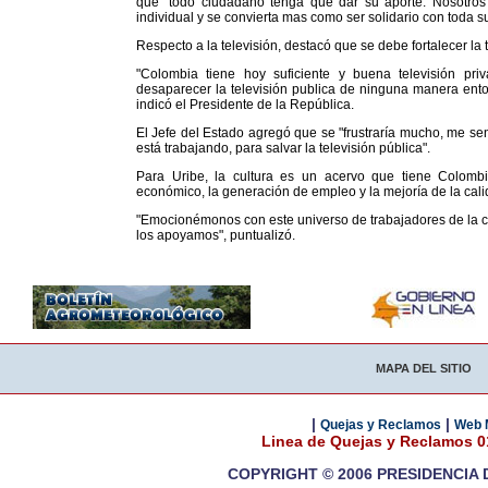
que "todo ciudadano tenga que dar su aporte. Nosotros
individual y se convierta mas como ser solidario con toda 
Respecto a la televisión, destacó que se debe fortalecer la 
"Colombia tiene hoy suficiente y buena televisión pr
desaparecer la televisión publica de ninguna manera enton
indicó el Presidente de la República.
El Jefe del Estado agregó que se "frustraría mucho, me sent
está trabajando, para salvar la televisión pública".
Para Uribe, la cultura es un acervo que tiene Colombi
económico, la generación de empleo y la mejoría de la cali
"Emocionémonos con este universo de trabajadores de la cu
los apoyamos", puntualizó.
MAPA DEL SITIO
|
|
Quejas y Reclamos
Web 
Linea de Quejas y Reclamos 
COPYRIGHT © 2006 PRESIDENCIA 