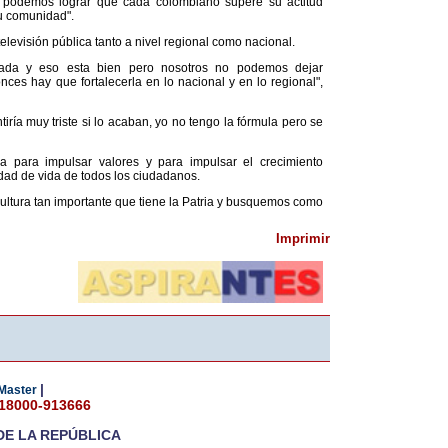
 podemos lograr que cada colombiano supere su actitud
su comunidad".
televisión pública tanto a nivel regional como nacional.
ivada y eso esta bien pero nosotros no podemos dejar
ces hay que fortalecerla en lo nacional y en lo regional",
iría muy triste si lo acaban, yo no tengo la fórmula pero se
a para impulsar valores y para impulsar el crecimiento
dad de vida de todos los ciudadanos.
ltura tan importante que tiene la Patria y busquemos como
Imprimir
|
Master
018000-913666
DE LA REPÚBLICA