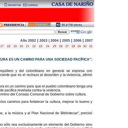
|
|
|
|
Año
2002
2003
|
2004
2005
2006
2007
17
18
19
20
21
22
23
24
25
26
27
28
29
30
31
TURA ES UN CAMINO PARA UNA SOCIEDAD PACÍFICA":
nquillero y del colombiano en general se expresa con
iente que es el rechazo al desorden y la violencia, afirmó
ultura es un camino para que el pueblo colombiano tenga una
e pacífica revelada contra la violencia.
 término del Consejo Comunal de Gobierno sobre cultura.
ios caminos para fortalecer la cultura, mejorar lo bueno y
e, a la música y al Plan Nacional de Bibliotecas", precisó
e no sólo sea exclusivamente un elemento del Gobierno sino