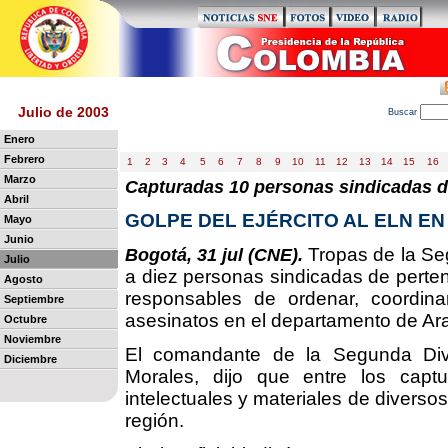
Julio de 2003
B
uscar
Enero
Febrero
1
2
3
4
5
6
7
8
9
10
11
12
13
14
15
16
Marzo
Capturadas 10 personas sindicadas de
Abril
GOLPE DEL EJÉRCITO AL ELN E
Mayo
Junio
Tropas de la Seg
Bogotá, 31 jul (CNE).
Julio
a diez personas sindicadas de pertenec
Agosto
responsables de ordenar, coordinar
Septiembre
asesinatos en el departamento de Ar
Octubre
Noviembre
El comandante de la Segunda Divis
Diciembre
Morales, dijo que entre los captu
intelectuales y materiales de diversos
región.