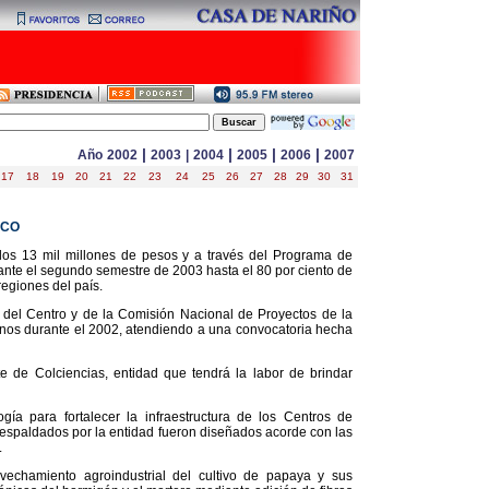
|
|
|
|
Año
2002
2003
|
2004
2005
2006
2007
17
18
19
20
21
22
23
24
25
26
27
28
29
30
31
ICO
os 13 mil millones de pesos y a través del Programa de
rante el segundo semestre de 2003 hasta el 80 por ciento de
regiones del país.
o del Centro y de la Comisión Nacional de Proyectos de la
anos durante el 2002, atendiendo a una convocatoria hecha
 de Colciencias, entidad que tendrá la labor de brindar
gía para fortalecer la infraestructura de los Centros de
espaldados por la entidad fueron diseñados acorde con las
.
ovechamiento agroindustrial del cultivo de papaya y sus