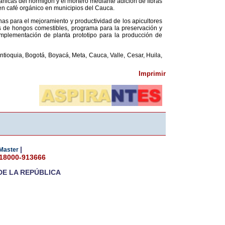
cánicas del hormigón y el mortero mediante adición de fibras
 en café orgánico en municipios del Cauca.
as para el mejoramiento y productividad de los apicultores
s de hongos comestibles, programa para la preservación y
implementación de planta prototipo para la producción de
tioquia, Bogotá, Boyacá, Meta, Cauca, Valle, Cesar, Huila,
Imprimir
|
Master
018000-913666
DE LA REPÚBLICA