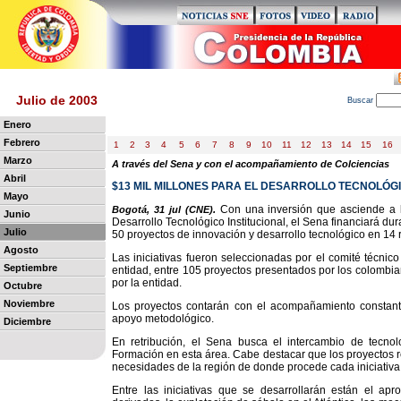
Julio de 2003
B
uscar
Enero
Febrero
1
2
3
4
5
6
7
8
9
10
11
12
13
14
15
16
Marzo
A través del Sena y con el acompañamiento de Colciencias
Abril
$13 MIL MILLONES PARA EL DESARROLLO TECNOLÓG
Mayo
Con una inversión que asciende a l
Bogotá, 31 jul (CNE).
Junio
Desarrollo Tecnológico Institucional, el Sena financiará du
Julio
50 proyectos de innovación y desarrollo tecnológico en 14 
Agosto
Las iniciativas fueron seleccionadas por el comité técnic
Septiembre
entidad, entre 105 proyectos presentados por los colombi
por la entidad.
Octubre
Noviembre
Los proyectos contarán con el acompañamiento constante
apoyo metodológico.
Diciembre
En retribución, el Sena busca el intercambio de tecnolo
Formación en esta área. Cabe destacar que los proyectos r
necesidades de la región de donde procede cada iniciativa
Entre las iniciativas que se desarrollarán están el apr