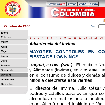
Octubre de 2003
B
uscar
Enero
Febrero
1
2
3
4
5
6
7
8
9
10
11
12
13
14
15
16
Marzo
Advertencia del Invima
Abril
MAYORES CONTROLES EN CO
Mayo
FIESTA DE LOS NIÑOS
Junio
Julio
- El Instituto 
Bogotá, 30 oct. (SNE).
Agosto
y Alimentos (Invima), solicitó este j
Septiembre
en el consumo de dulces y demás alim
Octubre
niños a celebrarse este viernes.
Noviembre
Diciembre
El director del Invima, Julio César
padres y adultos para evitar que se
alimentos en mal estado o adulte
edad. Afirmó que el Instituto de Vigi