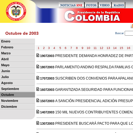
Octubre de 2003
B
uscar
Enero
Febrero
1
2
3
4
5
6
7
8
9
10
11
12
13
14
15
16
Marzo
PRESIDENTE DEMANDA HONRADEZ DE PART
19072003
Abril
Mayo
PARLAMENTO ANDINO RESPALDA FAMILIA
18072003
Junio
Julio
SUSCRIBEN DOS CONVENIOS PARA APALAN
17072003
Agosto
Septiembre
GARANTIZADA SEGURIDAD PARA FUNCIONA
16072003
Octubre
Noviembre
A SANCIÓN PRESIDENCIAL ADICIÓN PRESU
15072003
Diciembre
150 MIL NUEVOS CONTRIBUYENTES COMEN
14072003
PRESIDENTE BUSCARÁ PACTO PARA QUE LO
13072003