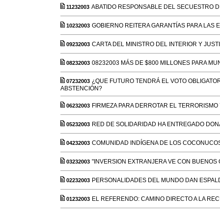
ABATIDO RESPONSABLE DEL SECUESTRO 
11232003
GOBIERNO REITERA GARANTÍAS PARA LAS 
10232003
CARTA DEL MINISTRO DEL INTERIOR Y JUST
09232003
08232003 MÁS DE $800 MILLONES PARA MU
08232003
¿QUE FUTURO TENDRÁ EL VOTO OBLIGATO
07232003
ABSTENCIÓN?
FIRMEZA PARA DERROTAR EL TERRORISMO 
06232003
RED DE SOLIDARIDAD HA ENTREGADO DONA
05232003
COMUNIDAD INDÍGENA DE LOS COCONUCO
04232003
"INVERSION EXTRANJERA VE CON BUENOS 
03232003
PERSONALIDADES DEL MUNDO DAN ESPAL
02232003
EL REFERENDO: CAMINO DIRECTO A LA RE
01232003