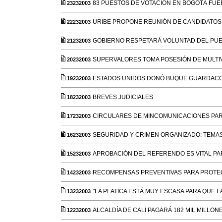
83 PUESTOS DE VOTACIÓN EN BOGOTÁ FUE
23232003
URIBE PROPONE REUNIÓN DE CANDIDATOS 
22232003
GOBIERNO RESPETARÁ VOLUNTAD DEL PUE
21232003
SUPERVALORES TOMA POSESIÓN DE MULTIV
20232003
ESTADOS UNIDOS DONÓ BUQUE GUARDACO
19232003
BREVES JUDICIALES
18232003
CIRCULARES DE MINCOMUNICACIONES PAR
17232003
SEGURIDAD Y CRIMEN ORGANIZADO: TEMA
16232003
APROBACIÓN DEL REFERENDO ES VITAL PAR
15232003
RECOMPENSAS PREVENTIVAS PARA PROTE
14232003
"LA PLATICA ESTÁ MUY ESCASA PARA QUE 
13232003
ALCALDÍA DE CALI PAGARÁ 182 MIL MILLON
12232003