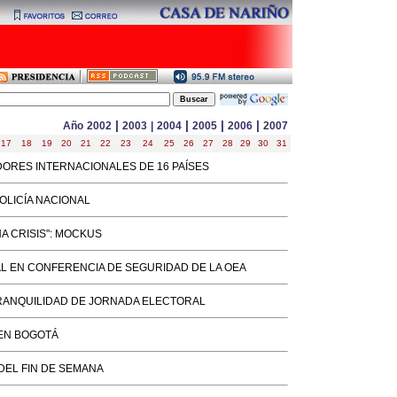
|
|
|
|
Año
2002
2003
|
2004
2005
2006
2007
17
18
19
20
21
22
23
24
25
26
27
28
29
30
31
DORES INTERNACIONALES DE 16 PAÍSES
OLICÍA NACIONAL
A CRISIS": MOCKUS
L EN CONFERENCIA DE SEGURIDAD DE LA OEA
RANQUILIDAD DE JORNADA ELECTORAL
 EN BOGOTÁ
DEL FIN DE SEMANA