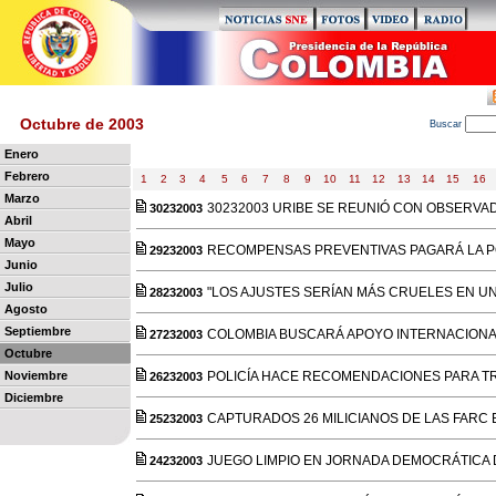
Octubre de 2003
B
uscar
Enero
Febrero
1
2
3
4
5
6
7
8
9
10
11
12
13
14
15
16
Marzo
30232003 URIBE SE REUNIÓ CON OBSERVA
30232003
Abril
Mayo
RECOMPENSAS PREVENTIVAS PAGARÁ LA P
29232003
Junio
Julio
"LOS AJUSTES SERÍAN MÁS CRUELES EN UN
28232003
Agosto
Septiembre
COLOMBIA BUSCARÁ APOYO INTERNACIONA
27232003
Octubre
Noviembre
POLICÍA HACE RECOMENDACIONES PARA T
26232003
Diciembre
CAPTURADOS 26 MILICIANOS DE LAS FARC
25232003
JUEGO LIMPIO EN JORNADA DEMOCRÁTICA 
24232003