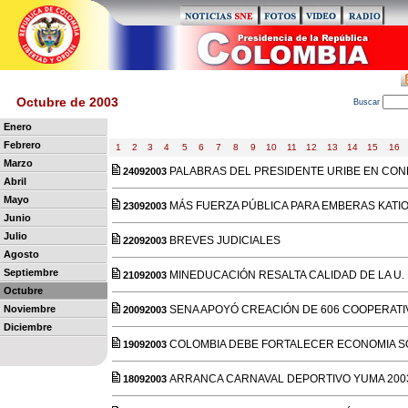
Octubre de 2003
B
uscar
Enero
Febrero
1
2
3
4
5
6
7
8
9
10
11
12
13
14
15
16
Marzo
PALABRAS DEL PRESIDENTE URIBE EN CONM
24092003
Abril
Mayo
MÁS FUERZA PÚBLICA PARA EMBERAS KATIO
23092003
Junio
Julio
BREVES JUDICIALES
22092003
Agosto
Septiembre
MINEDUCACIÓN RESALTA CALIDAD DE LA U.
21092003
Octubre
Noviembre
SENA APOYÓ CREACIÓN DE 606 COOPERATIV
20092003
Diciembre
COLOMBIA DEBE FORTALECER ECONOMIA S
19092003
ARRANCA CARNAVAL DEPORTIVO YUMA 200
18092003