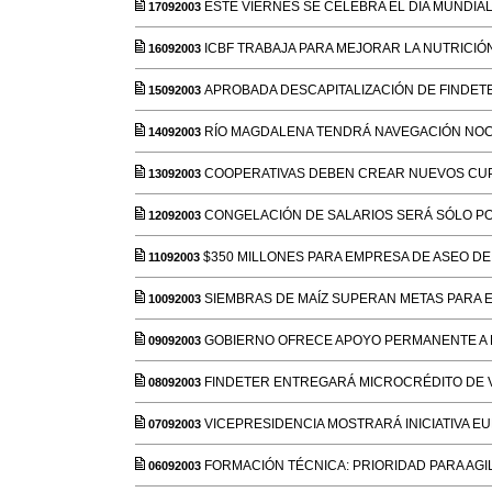
ESTE VIERNES SE CELEBRA EL DÍA MUNDIA
17092003
ICBF TRABAJA PARA MEJORAR LA NUTRICIÓ
16092003
APROBADA DESCAPITALIZACIÓN DE FINDETE
15092003
RÍO MAGDALENA TENDRÁ NAVEGACIÓN NOC
14092003
COOPERATIVAS DEBEN CREAR NUEVOS CUP
13092003
CONGELACIÓN DE SALARIOS SERÁ SÓLO P
12092003
$350 MILLONES PARA EMPRESA DE ASEO D
11092003
SIEMBRAS DE MAÍZ SUPERAN METAS PARA 
10092003
GOBIERNO OFRECE APOYO PERMANENTE A 
09092003
FINDETER ENTREGARÁ MICROCRÉDITO DE 
08092003
VICEPRESIDENCIA MOSTRARÁ INICIATIVA E
07092003
FORMACIÓN TÉCNICA: PRIORIDAD PARA AGI
06092003