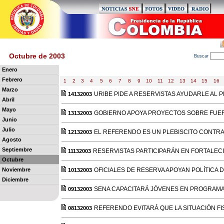
Octubre de 2003
B
uscar
Enero
Febrero
1
2
3
4
5
6
7
8
9
10
11
12
13
14
15
16
Marzo
URIBE PIDE A RESERVISTAS AYUDARLE AL
14132003
Abril
Mayo
GOBIERNO APOYA PROYECTOS SOBRE FUER
13132003
Junio
Julio
EL REFERENDO ES UN PLEBISCITO CONTR
12132003
Agosto
Septiembre
RESERVISTAS PARTICIPARÁN EN FORTALE
11132003
Octubre
Noviembre
OFICIALES DE RESERVA APOYAN POLÍTICA
10132003
Diciembre
SENA CAPACITARÁ JÓVENES EN PROGRAMA
09132003
REFERENDO EVITARÁ QUE LA SITUACIÓN F
08132003