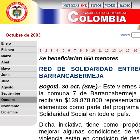
Octubre de 2003
B
uscar
Enero
Febrero
1
2
3
4
5
6
7
8
9
10
11
12
13
14
15
16
Marzo
Se beneficiarían 650 menores
Abril
RED DE SOLIDARIDAD ENTRE
Mayo
BARRANCABERMEJA
Junio
Julio
Este viernes 
Bogotá, 30 oct. (SNE).-
Agosto
la comuna 7 de Barrancabermeja d
Septiembre
recibirán $139.878.000 representado
Octubre
elementos como parte del programa
Noviembre
Diciembre
Solidaridad Social en todo el país.
Dicha iniciativa tiene como propós
mejorar algunas condiciones de v
violencia están en condición de des