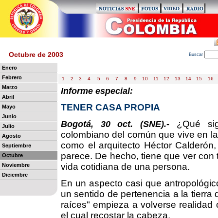
Octubre de 2003
B
uscar
Enero
Febrero
1
2
3
4
5
6
7
8
9
10
11
12
13
14
15
16
Marzo
Informe especial:
Abril
TENER CASA PROPIA
Mayo
Junio
¿Qué sign
Bogotá, 30 oct. (SNE).-
Julio
colombiano del común que vive en la 
Agosto
como el arquitecto Héctor Calderón,
Septiembre
parece. De hecho, tiene que ver con 
Octubre
vida cotidiana de una persona.
Noviembre
Diciembre
En un aspecto casi que antropológico,
un sentido de pertenencia a la tierra
raíces" empieza a volverse realidad 
el cual recostar la cabeza.