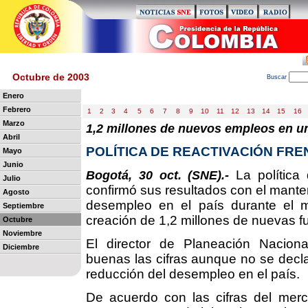
Octubre de 2003
B
uscar
Enero
Febrero
1
2
3
4
5
6
7
8
9
10
11
12
13
14
15
16
Marzo
1,2 millones de nuevos empleos en u
Abril
POLÍTICA DE REACTIVACIÓN FR
Mayo
Junio
La política 
Bogotá, 30 oct. (SNE).-
Julio
confirmó sus resultados con el manten
Agosto
desempleo en el país durante el 
Septiembre
creación de 1,2 millones de nuevas 
Octubre
Noviembre
El director de Planeación Naciona
Diciembre
buenas las cifras aunque no se declar
reducción del desempleo en el país.
De acuerdo con las cifras del merc