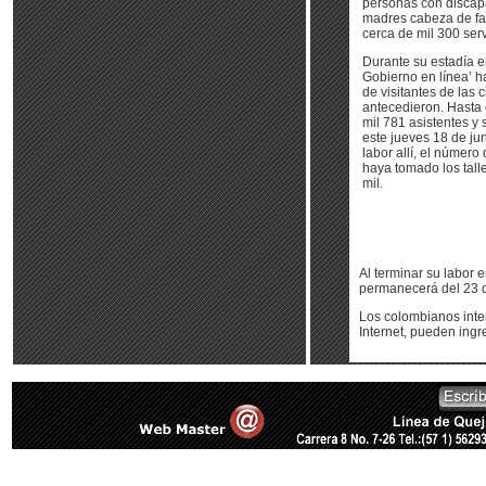
personas con discapa
madres cabeza de fa
cerca de mil 300 ser
Durante su estadía e
Gobierno en línea’ 
de visitantes de las 
antecedieron. Hasta 
mil 781 asistentes y
este jueves 18 de ju
labor allí, el númer
haya tomado los tall
mil.
Al terminar su labor 
permanecerá del 23 de
Los colombianos inter
Internet, pueden ingr