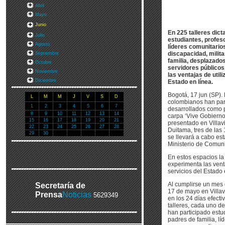
Abril
Mayo
Junio
En 225 talleres dic
Julio
estudiantes, profeso
Agosto
líderes comunitario
discapacidad, milit
Septiembre
familia, desplazado
Octubre
servidores público
Noviembre
las ventajas de utili
Diciembre
Estado en línea.
Bogotá, 17 jun (SP).
L
M
M
J
V
S
D
colombianos han part
1
2
3
4
5
6
7
desarrollados como p
8
9
10
11
12
13
14
carpa ‘Vive Gobierno
15
16
17
18
19
20
21
presentado en Villav
22
23
24
25
26
27
28
Duitama, tres de las
29
30
se llevará a cabo esta
Ministerio de Comun
En estos espacios la
experimenta las venta
servicios del Estado 
Al cumplirse un mes 
Secretaría de
17 de mayo en Villav
Prensa
Noticias
5629349
en los 24 días efect
talleres, cada uno d
han participado estu
padres de familia, lí