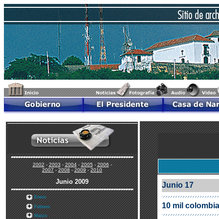
2002
-
2003
-
2004
-
2005
-
2006
-
2007
-
2008
-
2009
-
2010
Junio 2009
Junio 17
Enero
10 mil colombia
Febrero
Marzo