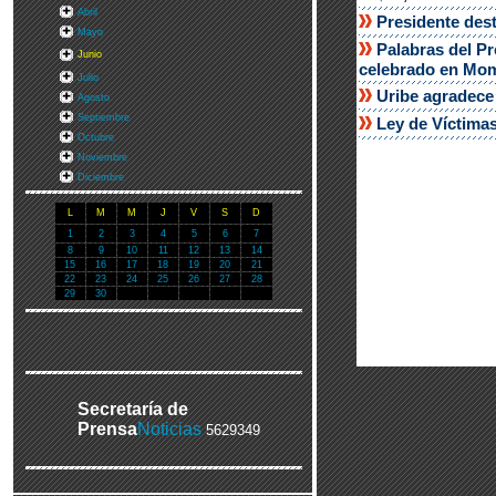
Abril
Presidente des
Mayo
Palabras del P
Junio
celebrado en Mo
Julio
Uribe agradece
Agosto
Septiembre
Ley de Víctimas
Octubre
Noviembre
Diciembre
L
M
M
J
V
S
D
1
2
3
4
5
6
7
8
9
10
11
12
13
14
15
16
17
18
19
20
21
22
23
24
25
26
27
28
29
30
Secretaría de
Prensa
Noticias
5629349