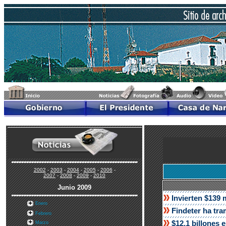
2002
-
2003
-
2004
-
2005
-
2006
-
2007
-
2008
-
2009
-
2010
Junio 2009
Invierten $139 
Enero
Findeter ha tra
Febrero
$12,1 billones 
Marzo