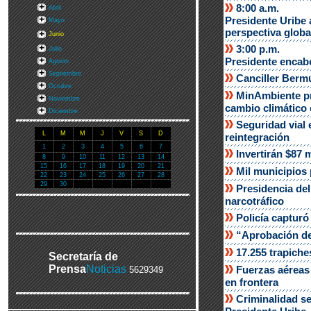
8:00 a.m.
Abril
Presidente Uribe 
Mayo
perspectiva globa
Junio
3:00 p.m.
Julio
Presidente encabe
Agosto
Septiembre
Canciller Berm
Octubre
MinAmbiente pro
Noviembre
cambio climático
Diciembre
Seguridad vial 
L
M
M
J
V
S
D
reintegración
1
2
3
4
5
6
7
Invertirán $87 
8
9
10
11
12
13
14
15
16
17
18
19
20
21
Mil municipios 
22
23
24
25
26
27
28
29
30
Presidencia del
narcotráfico
Policía capturó
“Aprobación de 
17.255 trapiche
Secretaría de
Prensa
Noticias
Fuerzas aéreas
5629349
en frontera
Criminalidad se