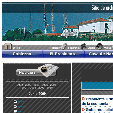
2002
-
2003
-
2004
-
2005
-
2006
-
2007
-
2008
-
2009
-
2010
Junio 2009
Presidente Urib
Enero
de la economía
Febrero
Gobierno solici
Marzo