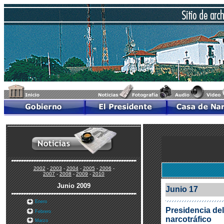
2002
-
2003
-
2004
-
2005
-
2006
-
2007
-
2008
-
2009
-
2010
Junio 2009
Junio 17
Enero
Presidencia del
Febrero
narcotráfico
Marzo