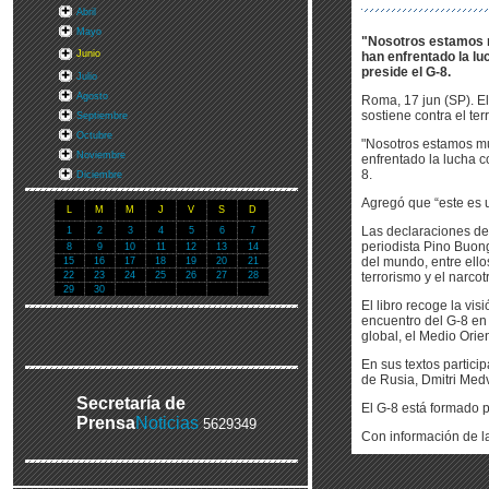
Abril
Mayo
"Nosotros estamos m
Junio
han enfrentado la luc
preside el G-8.
Julio
Agosto
Roma, 17 jun (SP). El
sostiene contra el ter
Septiembre
Octubre
"Nosotros estamos mu
Noviembre
enfrentado la lucha co
8.
Diciembre
Agregó que “este es u
L
M
M
J
V
S
D
Las declaraciones del
1
2
3
4
5
6
7
periodista Pino Buong
8
9
10
11
12
13
14
del mundo, entre ello
15
16
17
18
19
20
21
22
23
24
25
26
27
28
terrorismo y el narcotr
29
30
El libro recoge la vi
encuentro del G-8 en E
global, el Medio Orie
En sus textos partici
de Rusia, Dmitri Med
Secretaría de
El G-8 está formado p
Prensa
Noticias
5629349
Con información de 