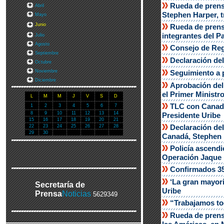
Rueda de prensa
Abril
Stephen Harper, t
Mayo
Junio
Rueda de prens
integrantes del P
Julio
Agosto
Consejo de Reg
Septiembre
Declaración de
Octubre
Noviembre
Seguimiento a p
Diciembre
Aprobación del
el Primer Ministr
L
M
M
J
V
S
D
TLC con Canadá 
1
2
3
4
5
6
7
8
9
10
11
12
13
14
Presidente Uribe
15
16
17
18
19
20
21
Declaración del
22
23
24
25
26
27
28
29
30
Canadá, Stephen
Policía ascendi
Operación Jaque
Confirmados 35
‘La gran mayorí
Secretaría de
Uribe
Prensa
Noticias
5629349
“Trabajamos to
Rueda de prens