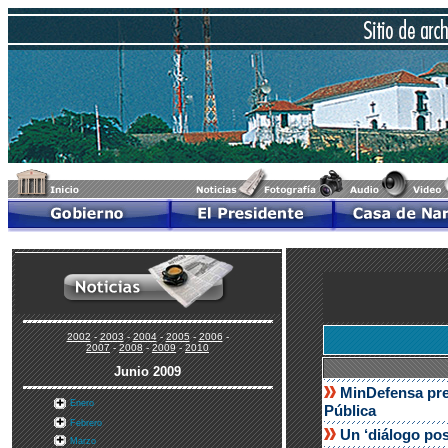
2002
-
2003
-
2004
-
2005
-
2006
-
2007
-
2008
-
2009
-
2010
Junio 2009
MinDefensa pre
Enero
Pública
Febrero
Un ‘diálogo pos
Marzo