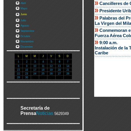
Cancilleres de 
Abril
Mayo
Presidente Urib
Junio
Palabras del Pr
Julio
La Virgen del Mil
Agosto
Conmemoran en T
Septiembre
Fuerza Aérea Co
Octubre
Noviembre
9:00 a.m.
Diciembre
Instalación de la
Caribe
L
M
M
J
V
S
D
1
2
3
4
5
6
7
8
9
10
11
12
13
14
15
16
17
18
19
20
21
22
23
24
25
26
27
28
29
30
Secretaría de
Prensa
Noticias
5629349