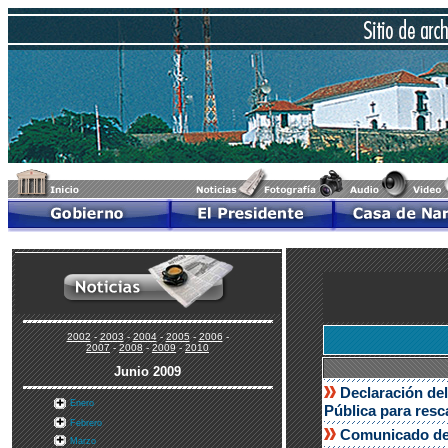
2002
-
2003
-
2004
-
2005
-
2006
-
2007
-
2008
-
2009
-
2010
Junio 2009
Declaración del
Enero
Pública para resc
Febrero
Comunicado de 
Marzo