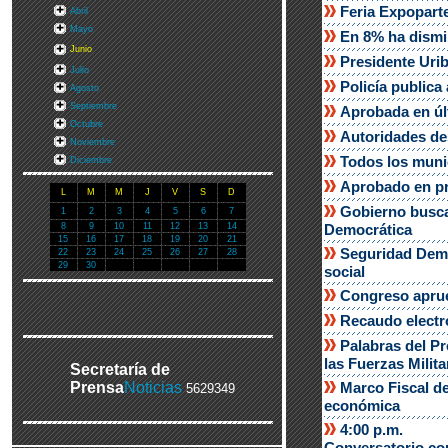
Feria Expopart
Abril
Mayo
En 8% ha dismi
Junio
Presidente Uri
Julio
Policía publica
Agosto
Septiembre
Aprobada en úl
Octubre
Autoridades de
Noviembre
Todos los munic
Diciembre
Aprobado en pr
L
M
M
J
V
S
D
Gobierno buscar
1
2
3
4
5
6
7
8
9
10
11
12
13
14
Democrática
15
16
17
18
19
20
21
Seguridad Demo
22
23
24
25
26
27
28
29
30
social
Congreso aprue
Recaudo electr
Palabras del Pr
las Fuerzas Milita
Secretaría de
Prensa
Noticias
Marco Fiscal de
5629349
económica
4:00 p.m.
Conversatorio con