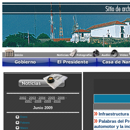
2002
-
2003
-
2004
-
2005
-
2006
-
2007
-
2008
-
2009
-
2010
Junio 2009
Infraestructur
Enero
Palabras del Pr
Febrero
automotor y la in
Marzo