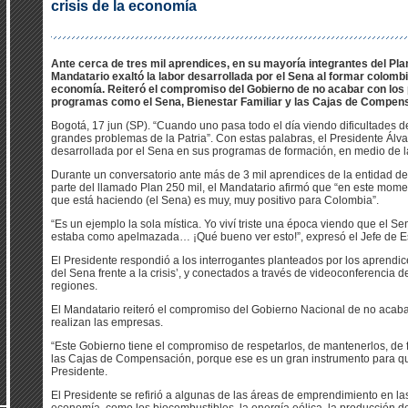
crisis de la economía
Ante cerca de tres mil aprendices, en su mayoría integrantes del Plan 
Mandatario exaltó la labor desarrollada por el Sena al formar colombi
economía. Reiteró el compromiso del Gobierno de no acabar con los p
programas como el Sena, Bienestar Familiar y las Cajas de Compen
Bogotá, 17 jun (SP). “Cuando uno pasa todo el día viendo dificultades de
grandes problemas de la Patria”. Con estas palabras, el Presidente Álva
desarrollada por el Sena en sus programas de formación, en medio de la
Durante un conversatorio ante más de 3 mil aprendices de la entidad de
parte del llamado Plan 250 mil, el Mandatario afirmó que “en este momen
que está haciendo (el Sena) es muy, muy positivo para Colombia”.
“Es un ejemplo la sola mística. Yo viví triste una época viendo que el Se
estaba como apelmazada… ¡Qué bueno ver esto!”, expresó el Jefe de E
El Presidente respondió a los interrogantes planteados por los aprendic
del Sena frente a la crisis’, y conectados a través de videoconferencia d
regiones.
El Mandatario reiteró el compromiso del Gobierno Nacional de no acaba
realizan las empresas.
“Este Gobierno tiene el compromiso de respetarlos, de mantenerlos, de fo
las Cajas de Compensación, porque ese es un gran instrumento para que 
Presidente.
El Presidente se refirió a algunas de las áreas de emprendimiento en las