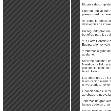
El país esta complet
Cuando uno ve, por e
plena cobertura, ten
Así como tenemos hoy
deficiencias de infra
Un segundo problema. 
beneficio para los tr
Y la Corte Constituci
Equipararlo hoy vale
Y tenemos alguna des
adelante.
Se viene haciendo un
Ministros de Educació
excelencia, como fue
tenido tiempo.
Las coberturas de la 
la educación media, d
universitarios, hoy t
Financiábamos 60 mil
aprobado la nueva Le
Tenemos un gran avan
hemos dado un gran