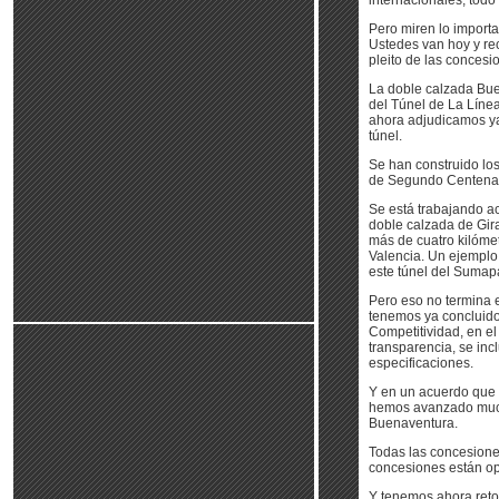
internacionales, tod
Pero miren lo import
Ustedes van hoy y re
pleito de las concesi
La doble calzada Bue
del Túnel de La Línea
ahora adjudicamos ya 
túnel.
Se han construido los
de Segundo Centenar
Se está trabajando a
doble calzada de Gir
más de cuatro kilóme
Valencia. Un ejemplo 
este túnel del Sumapa
Pero eso no termina 
tenemos ya concluido
Competitividad, en el
transparencia, se in
especificaciones.
Y en un acuerdo que h
hemos avanzado muchí
Buenaventura.
Todas las concesione
concesiones están o
Y tenemos ahora retos