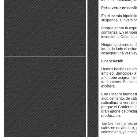
término indefinido, si
Perseverar en confi
En el evento hipotéti
suspenda la inversió
Porque ahora lo expr
confianza. En el mom
inversión a Colombia
Ningún gobierno en Co
tarea de todo el esfu
cosechar una vez vay
Financiación
Hemos hechos un gran
empleo. Bancoldex asi
año debe asignar cinc
de fronteras. Sectori
etcétera.
Con Finagro hemos f
algo cemento, de café
caficultura, a ver c
porque el Gobierno, e
gran aporte de presu
producción.
También se ha hecho 
cafés en noviembre, p
colombiano, y un seg