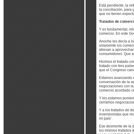
Está pendiente, la re
la conciliación, para
que no tienen expecta
Tratados de comerc
Y es fundamental, rel
comercio. En este Go
Anoche les decía a lo
solamente los comerci
atrevan a aprovechar
consumidores. Que a
Hicimos el tratado c
tratado con tres paí
que el Congreso cana
Estamos avanzando e
conversación de la s
negociaciones con la 
comercio acordado c
Y les estamos poniend
cerramos negociacion
Y a los tratados de d
inversionistas que re
mi país’.
Ese desmonte de la do
los mismos tratados d