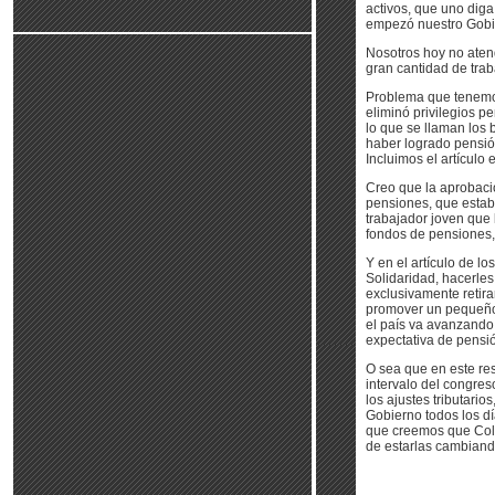
activos, que uno diga
empezó nuestro Gobier
Nosotros hoy no aten
gran cantidad de trab
Problema que tenemos
eliminó privilegios p
lo que se llaman los 
haber logrado pensión.
Incluimos el artículo
Creo que la aprobació
pensiones, que estab
trabajador joven que l
fondos de pensiones,
Y en el artículo de l
Solidaridad, hacerles
exclusivamente retir
promover un pequeño a
el país va avanzando 
expectativa de pensi
O sea que en este re
intervalo del congres
los ajustes tributario
Gobierno todos los dí
que creemos que Colo
de estarlas cambiand