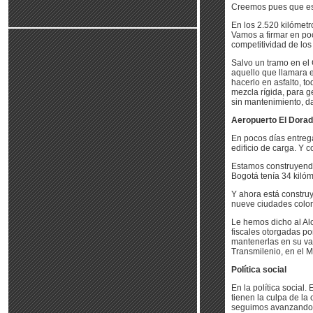
Creemos pues que esta
En los 2.520 kilómet
Vamos a firmar en po
competitividad de los
Salvo un tramo en el
aquello que llamara e
hacerlo en asfalto, t
mezcla rígida, para 
sin mantenimiento, da
Aeropuerto El Dorad
En pocos días entrega
edificio de carga. Y 
Estamos construyend
Bogotá tenía 34 kiló
Y ahora está construy
nueve ciudades colomb
Le hemos dicho al Al
fiscales otorgadas po
mantenerlas en su val
Transmilenio, en el M
Política social
En la política social
tienen la culpa de la 
seguimos avanzando