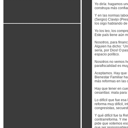
Yo diría: hagamos un
construya más confian
Y en las normas labor
(Sergio) Clavijo (Pres
los oigo hablando de 
Yo los leo, los compr
Este país tiene aún 
Nosotros, para financ
Alguien ha dicho: ‘Un
sería, por Dios! O pas
espacio político.
Nosotros no vemos hoy
parafiscalidad es muy
Aceptamos. Hay que h
Bienestar Familiar h
más reformas en las 
Hay que tener en cue
cesantías: mala para 
Lo difícil que fue e
reforma muy difícil, 
congresistas, secues
Y qué difícil fue la
contrarreforma. Y me
pide que votemos eso 
que ser responsables 