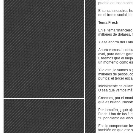
pueblo educado constr
Entonces nosotros he
en el frente social, b
Tema Frech
En el tema financier
millones de dólares, 
Y ese ahorro del Fond
Ahora vamos a consum
aval, para darles gar
Creemos que el mejor
un momento como ést
Y lo otro, lo vamos a
millones de pesos, co
puntos; el tercer esc
Inicialmente calcula
O sea que vemos más 
Creemos, por el mont
que es bueno. Nosot
Per también, ¿qué aj
Frech. Una de las fue
50 por ciento del enc
Eso lo compensan los
también en que eso s