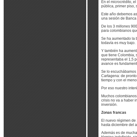
En el microcrédito, 
pública, primer piso, 
Este año debemos asi
una sesión de Banca d
De los 3 millones 900
para colombianos que
Se ha aumentado la ba
todavía es muy bajo.
Y también ha aumenta
que tiene Colombia, s
representaba el 1,5 po
avance es fundamental 
Se lo escuchábamos 
Cartagena: de pronto 
tiempo y con el menor 
Por eso nuestro interé
Muchos colombianos me
crisis no va a haber
inversión.
Zonas francas
El nuevo régimen de 
hasta diciembre del 
Además es de mucha c