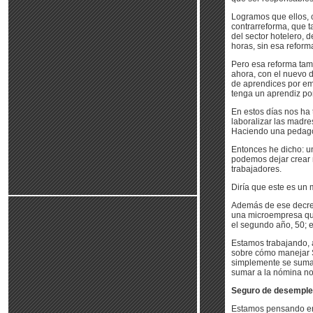
Logramos que ellos, 
contrarreforma, que 
del sector hotelero, d
horas, sin esa reform
Pero esa reforma tam
ahora, con el nuevo 
de aprendices por em
tenga un aprendiz po
En estos días nos ha 
laboralizar las madre
Haciendo una pedagog
Entonces he dicho: un
podemos dejar crear 
trabajadores.
Diría que este es un
Además de ese decret
una microempresa que
el segundo año, 50; el
Estamos trabajando, 
sobre cómo manejar S
simplemente se suman 
sumar a la nómina no 
Seguro de desempl
Estamos pensando en 