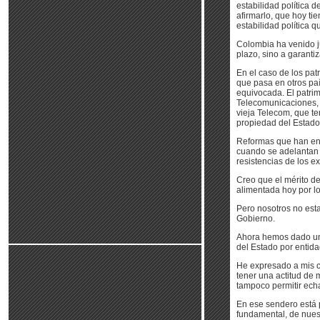
estabilidad política 
afirmarlo, que hoy t
estabilidad política 
Colombia ha venido j
plazo, sino a garantiz
En el caso de los pat
que pasa en otros paí
equivocada. El patri
Telecomunicaciones, p
vieja Telecom, que te
propiedad del Estado 
Reformas que han enf
cuando se adelantan e
resistencias de los e
Creo que el mérito d
alimentada hoy por lo
Pero nosotros no esta
Gobierno.
Ahora hemos dado un
del Estado por entid
He expresado a mis c
tener una actitud de 
tampoco permitir echa
En ese sendero está p
fundamental, de nues