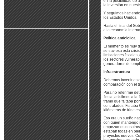
en la posibilidad de
la inversión en nuestr
Y seguimos haciendo 
los Estados Unidos.
Hasta el final del G
a la economía interna
Política anticíclica
El momento es muy di
se traviesa esta crisi
limitaciones fiscales,
los sectores vulnerabl
generadores de empl
Infraestructura
Debemos invertir este
comparación con el 
Para no referirme det
fiesta, asistimos a l
tramo que faltaba por
contratados. Faltaba 
kilómetros de túneles
Eso era un sueño nac
con quien mantengo mu
empezamos nosotros?’
estaban todas en plei
proyectos nuevos. Cua