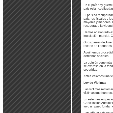
En el país hay guerril
país están coaligadas
El país ha recuperad
país, los fiscales y l
mayores y menores. Er
recuperado la vigencia
Hemos adelantado esta 
legislación marcial. 
Otros países de Amér
recorte de libertades,
Aquí hemos procedido 
derechos sociales.
La opinión tiene más
se expresa en la tend
seguridad.
Antes veíamos una te
Ley de Víctimas
Las víctimas reclaman
víctimas que han recl
En este mes empezará 
Conciliación Adminis
tuvo un paso fundame