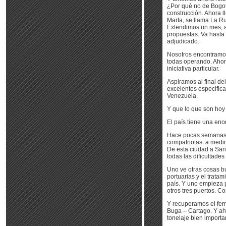
¿Por qué no de Bogot
construcción. Ahora l
Marta, se llama La Ru
Extendimos un mes, a 
propuestas. Va hasta 
adjudicado.
Nosotros encontramos
todas operando. Ahor
iniciativa particular.
Aspiramos al final de
excelentes especifica
Venezuela.
Y que lo que son hoy 
El país tiene una eno
Hace pocas semanas c
compatriotas: a medir
De esta ciudad a Sant
todas las dificultade
Uno ve otras cosas b
portuarias y el trata
país. Y uno empieza 
otros tres puertos. C
Y recuperamos el ferr
Buga – Cartago. Y aho
tonelaje bien importa