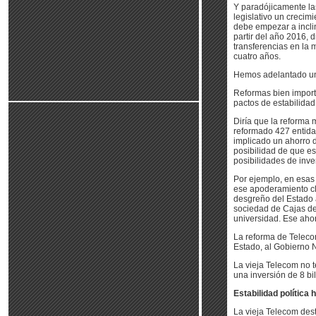
Y paradójicamente la
legislativo un crecimi
debe empezar a inclin
partir del año 2016, 
transferencias en la 
cuatro años.
Hemos adelantado una 
Reformas bien importa
pactos de estabilidad
Diría que la reforma
reformado 427 entidad
implicado un ahorro de
posibilidad de que es
posibilidades de inve
Por ejemplo, en esas 
ese apoderamiento cli
desgreño del Estado a
sociedad de Cajas de
universidad. Ese ahor
La reforma de Teleco
Estado, al Gobierno 
La vieja Telecom no 
una inversión de 8 bi
Estabilidad política 
La vieja Telecom dest