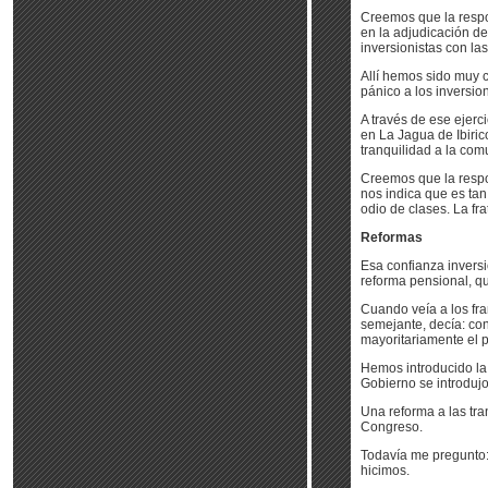
Creemos que la respon
en la adjudicación de 
inversionistas con l
Allí hemos sido muy 
pánico a los inversio
A través de ese ejer
en La Jagua de Ibiric
tranquilidad a la comu
Creemos que la respon
nos indica que es tan
odio de clases. La fr
Reformas
Esa confianza invers
reforma pensional, qu
Cuando veía a los fra
semejante, decía: co
mayoritariamente el 
Hemos introducido la 
Gobierno se introdujo
Una reforma a las tran
Congreso.
Todavía me pregunto:
hicimos.