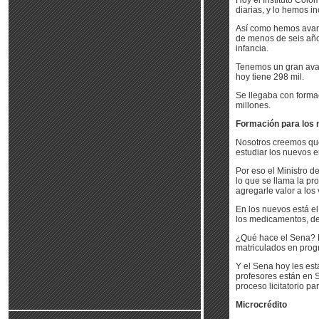
Hoy el Instituto Colo
diarias, y lo hemos i
Así como hemos avanz
de menos de seis años
infancia.
Tenemos un gran avan
hoy tiene 298 mil.
Se llegaba con formac
millones.
Formación para los
Nosotros creemos que
estudiar los nuevos 
Por eso el Ministro d
lo que se llama la p
agregarle valor a los 
En los nuevos está el 
los medicamentos, del
¿Qué hace el Sena? H
matriculados en prog
Y el Sena hoy les est
profesores están en S
proceso licitatorio p
Microcrédito