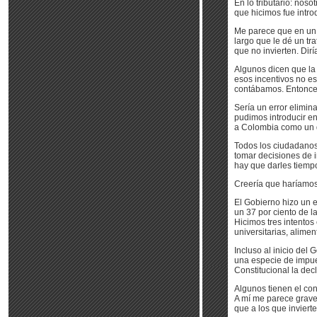
En lo tributario: nos
que hicimos fue introd
Me parece que en un p
largo que le dé un tr
que no invierten. Dirí
Algunos dicen que la 
esos incentivos no es
contábamos. Entonce
Sería un error elimi
pudimos introducir en
a Colombia como un d
Todos los ciudadanos
tomar decisiones de in
hay que darles tiemp
Creería que haríamos 
El Gobierno hizo un e
un 37 por ciento de l
Hicimos tres intento
universitarias, alime
Incluso al inicio de
una especie de impues
Constitucional la dec
Algunos tienen el con
A mí me parece grave 
que a los que inviert