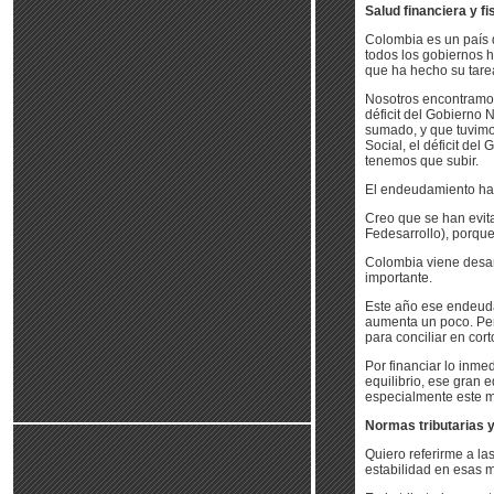
Salud financiera y fi
Colombia es un país q
todos los gobiernos 
que ha hecho su tare
Nosotros encontramos 
déficit del Gobierno 
sumado, y que tuvimo
Social, el déficit de
tenemos que subir.
El endeudamiento habí
Creo que se han evita
Fedesarrollo), porqu
Colombia viene desar
importante.
Este año ese endeuda
aumenta un poco. Per
para conciliar en cort
Por financiar lo inme
equilibrio, ese gran e
especialmente este 
Normas tributarias y
Quiero referirme a la
estabilidad en esas m