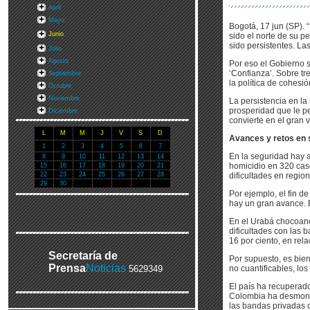
Abril
Mayo
Bogotá, 17 jun (SP). 
Junio
sido el norte de su 
sido persistentes. La
Julio
Agosto
Por eso el Gobierno 
‘Confianza’. Sobre tr
Septiembre
la política de cohesió
Octubre
Noviembre
La persistencia en la
prosperidad que le p
Diciembre
convierte en el gran v
L
M
M
J
V
S
D
Avances y retos en 
1
2
3
4
5
6
7
En la seguridad hay a
8
9
10
11
12
13
14
homicidio en 320 caso
15
16
17
18
19
20
21
22
23
24
25
26
27
28
dificultades en region
29
30
Por ejemplo, el fin 
hay un gran avance. E
En el Urabá chocoano
dificultades con las 
16 por ciento, en rel
Secretaría de
Por supuesto, es bien
Prensa
Noticias
5629349
no cuantificables, lo
El país ha recuperad
Colombia ha desmonta
las bandas privadas c