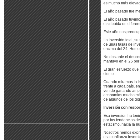
es mucho más elevada
El año pasado fue me
El año pasado tuvimos
distribuida en difere
Este año nos preocup
La inversión total, 
de unas tasas de inve
encima del 24. Hemos
No obstante el descen
mantuvo en el 25 por 
El gran esfuerzo que
ciento.
Cuando miramos la in
frente a cada país, 
venido ganando amplio
economías mucho más 
de algunos de los gig
Inversión con respon
Esa inversión ha teni
por las tendencias de
estatismo, hacia la n
Nosotros hemos expre
esa confianza inversi