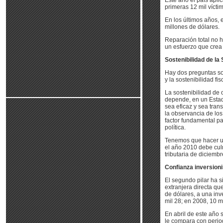
Este año el país apli
primeras 12 mil vícti
En los últimos años, 
millones de dólares.
Reparación total no 
un esfuerzo que crea
Sostenibilidad de l
Hay dos preguntas sob
y la sostenibilidad fis
La sostenibilidad de 
depende, en un Estad
sea eficaz y sea tran
la observancia de lo
factor fundamental pa
política.
Tenemos que hacer un 
el año 2010 debe cul
tributaria de diciemb
Confianza inversioni
El segundo pilar ha s
extranjera directa qu
de dólares, a una inv
mil 28; en 2008, 10 m
En abril de este año 
le compara con period