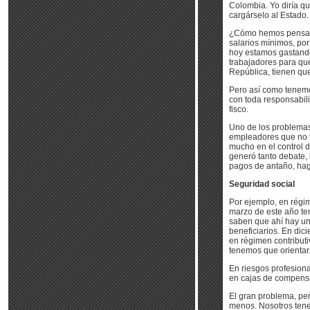
Colombia. Yo diría q
cargárselo al Estado
¿Cómo hemos pensado 
salarios mínimos, por
hoy estamos gastand
trabajadores para que
República, tienen que
Pero así como tenemo
con toda responsabil
fisco.
Uno de los problemas
empleadores que no t
mucho en el control d
generó tanto debate, 
pagos de antaño, haga
Seguridad social
Por ejemplo, en régi
marzo de este año te
saben que ahí hay una 
beneficiarios. En dic
en régimen contributi
tenemos que orientar
En riesgos profesion
en cajas de compensa
El gran problema, pe
menos. Nosotros tenem