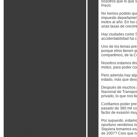
nosotros que lo que s
Frech.
No hemos podido que 
impuesto departamenta
motos al año. En los 
unas tasas de crecim
Hay ciudades como Sin
accidentabilidad ha 
Uno de los temas preo
porque ellos tienen 
compartimos, de la C
Nosotros estamos disp
motos, para poder c
Pero además hay algo
estado, más que desce
Después de muchos a
Nacional de Transpor
privado, lo que nos t
Confiamos poder pres
pasado de 380 mil co
factor de evasión muy
Por supuesto, estamo
oportuno vendimos los
Siquiera tomamos esa
de 2007? Creo que n