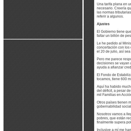
Una tarifa plana en u
necesario. Creería qu
las normas tributaria
referir a algunos.
Ajustes
El Gobierno tiene que
faltar un billón de p
Le he pedido al Mini
concertación con los 
el 20 de julio, así s
Pero me parece respo
decisiones se vayan a
ayuda a afianzar cred
El Fondo de Estabiliz
tocamos, tiene 600 mil
Aquí ha habido mucho
del déficit, a pesar 
mil Familias en Acció
Otros países tienen 
gobernabilidad social
Nosotros vamos a lleg
pobres, que están rec
finalmente supera po
Inclusive a mí me han