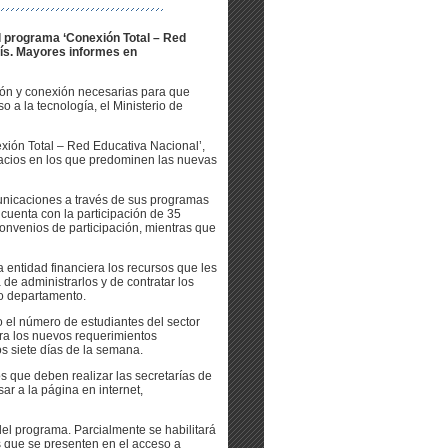
el programa ‘Conexión Total – Red
aís. Mayores informes en
ción y conexión necesarias para que
o a la tecnología, el Ministerio de
exión Total – Red Educativa Nacional’,
spacios en los que predominen las nuevas
municaciones a través de sus programas
 cuenta con la participación de 35
onvenios de participación, mientras que
a entidad financiera los recursos que les
de administrarlos y de contratar los
 o departamento.
o el número de estudiantes del sector
ra los nuevos requerimientos
os siete días de la semana.
 que deben realizar las secretarías de
ar a la página en internet,
del programa. Parcialmente se habilitará
s que se presenten en el acceso a