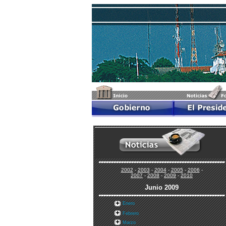
2002
-
2003
-
2004
-
2005
-
2006
-
2007
-
2008
-
2009
-
2010
Junio 2009
Enero
Febrero
Marzo