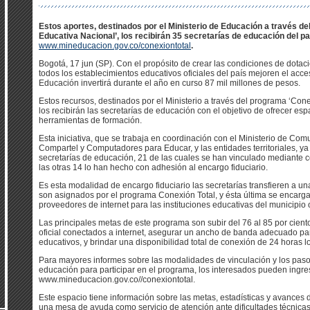
Estos aportes, destinados por el Ministerio de Educación a través d
Educativa Nacional’, los recibirán 35 secretarías de educación del p
www.mineducacion.gov.co/conexiontotal
.
Bogotá, 17 jun (SP). Con el propósito de crear las condiciones de dota
todos los establecimientos educativos oficiales del país mejoren el acces
Educación invertirá durante el año en curso 87 mil millones de pesos.
Estos recursos, destinados por el Ministerio a través del programa ‘Con
los recibirán las secretarías de educación con el objetivo de ofrecer e
herramientas de formación.
Esta iniciativa, que se trabaja en coordinación con el Ministerio de Co
Compartel y Computadores para Educar, y las entidades territoriales, ya
secretarías de educación, 21 de las cuales se han vinculado mediante c
las otras 14 lo han hecho con adhesión al encargo fiduciario.
Es esta modalidad de encargo fiduciario las secretarías transfieren a un
son asignados por el programa Conexión Total, y ésta última se encarga 
proveedores de internet para las instituciones educativas del municipio
Las principales metas de este programa son subir del 76 al 85 por cient
oficial conectados a internet, asegurar un ancho de banda adecuado pa
educativos, y brindar una disponibilidad total de conexión de 24 horas l
Para mayores informes sobre las modalidades de vinculación y los pasos
educación para participar en el programa, los interesados pueden ingres
www.mineducacion.gov.co//conexiontotal.
Este espacio tiene información sobre las metas, estadísticas y avances 
una mesa de ayuda como servicio de atención ante dificultades técnica