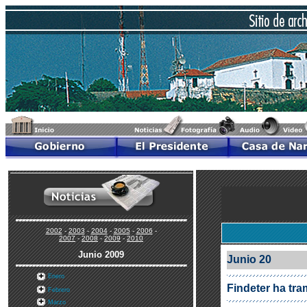
2002
-
2003
-
2004
-
2005
-
2006
-
2007
-
2008
-
2009
-
2010
Junio 2009
Junio 20
Enero
Findeter ha tra
Febrero
Marzo