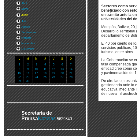
Abril
Sectores como servic
Mayo
beneficiado con est
en trámite ante la en
Junio
universidades del d
Julio
Mompós, Bolívar, 20 
Agosto
Desarrollo Territorial
Septiembre
departamento de Bolív
Octubre
El 40 por ciento de l
Noviembre
servicios públicos, 10
Diciembre
turismo, entre otros.
L
M
M
J
V
S
D
La Gobernación se en
tasa compensada que 
1
2
3
4
5
6
7
entidad creó como com
8
9
10
11
12
13
14
y pavimentación de 19
15
16
17
18
19
20
21
22
23
24
25
26
27
28
De otro lado, tres u
29
30
gestionando ante la e
educativa, mediante l
de nueva infraestructu
Secretaría de
Prensa
Noticias
5629349