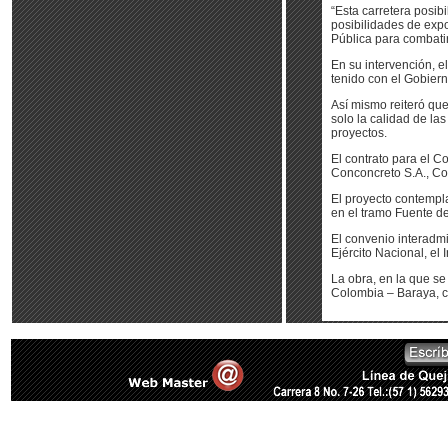
“Esta carretera posib
posibilidades de expo
Pública para combatir
En su intervención, e
tenido con el Gobiern
Así mismo reiteró que
solo la calidad de la
proyectos.
El contrato para el 
Conconcreto S.A., Co
El proyecto contempla
en el tramo Fuente d
El convenio interadmi
Ejército Nacional, el
La obra, en la que se
Colombia – Baraya, c