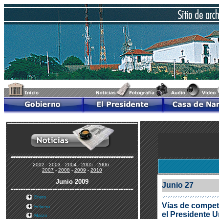
2002
-
2003
-
2004
-
2005
-
2006
-
2007
-
2008
-
2009
-
2010
Junio 2009
Junio 27
Enero
Vías de competi
Febrero
el Presidente U
Marzo