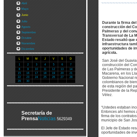
Abril
Mayo
Junio
Julio
Durante la firma del
construcción del Co
Agosto
Palmeras y del conv
Septiembre
Transversal de La M
Octubre
Estado resaltó que 
Noviembre
infraestructura tam
oportunidades de in
Diciembre
agrícola.
L
M
M
J
V
S
D
San José del Guaviar
construcción del Co
1
2
3
4
5
6
7
de Las Palmeras y de
8
9
10
11
12
13
14
Macarena, en los Lla
15
16
17
18
19
20
21
22
23
24
25
26
27
28
Gobierno Nacional r
29
30
colombianos de bien 
de esta región del pa
Presidente de la Rep
Vélez.
“Ustedes estaban inc
Entonces ahí hemos a
Secretaría de
firma de los contrato
Prensa
Noticias
5629349
municipio de San Jos
El Jefe de Estado res
oportunidades de inve