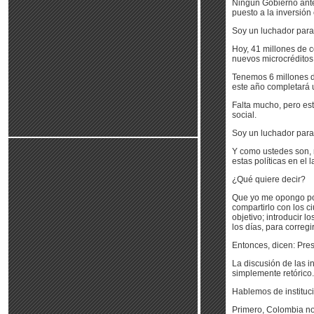
Ningún Gobierno anter
puesto a la inversión 
Soy un luchador para 
Hoy, 41 millones de c
nuevos microcréditos.
Tenemos 6 millones d
este año completará u
Falta mucho, pero est
social.
Soy un luchador para 
Y como ustedes son, m
estas políticas en el
¿Qué quiere decir?
Que yo me opongo por 
compartirlo con los c
objetivo; introducir l
los días, para corregi
Entonces, dicen: Pres
La discusión de las i
simplemente retórico.
Hablemos de instituc
Primero, Colombia no