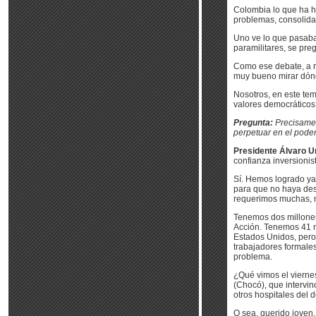
Colombia lo que ha h
problemas, consolidar
Uno ve lo que pasaba 
paramilitares, se pre
Como ese debate, a raí
muy bueno mirar dónd
Nosotros, en este te
valores democráticos
Pregunta:
Precisamen
perpetuar en el poder
Presidente Álvaro Ur
confianza inversionist
Sí. Hemos logrado ya 
para que no haya des
requerimos muchas, 
Tenemos dos millones
Acción. Tenemos 41 m
Estados Unidos, pero
trabajadores formale
problema.
¿Qué vimos el vierne
(Chocó), que intervi
otros hospitales del
O sea, querido joven