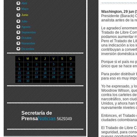
Abril
Mayo
Washington, 29 jun (
Junio
Presidente (Barack) 
analista antes de la 
Julio
Agosto
Le agradecí enormemen
Tratado de Libre Com
Septiembre
podamos aumentar muc
Octubre
Pero el Tratado de Li
Noviembre
una indicación a los 
Diciembre
contribuyan a convert
inversión doméstica i
L
M
M
J
V
S
D
Porque si el país no 
1
2
3
4
5
6
7
único que se hace en 
8
9
10
11
12
13
14
15
16
17
18
19
20
21
Para poder distribuir
22
23
24
25
26
27
28
para eso es muy impo
29
30
Yo he expresado, y l
Woodrow Wilson, que 
contra los carteles de
narcotráfico, son ciu
Unidos, y ahora han 
nuevamente niveles d
Secretaría de
Entonces, el Tratado
Prensa
Noticias
5629349
ciudades colombianas
El Tratado de Libre C
seguridad, para consol
nuevas oportunidades,