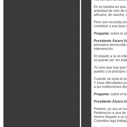
En la medida en que 
actividad de vivir de
africana, de caucho, d
Pero eso necesita una
contribuir a esa tasa 
Pregunta:
sobre la s
Presidente Álvaro Ur
principios democrátic
intervención.
El respeto a la no in
no puede ser ‘en este
Yo creo que hay que l
pueblo y al principio 
Cuando se viola el pri
Y esas dificultades po
a las instituciones d
Pregunta:
sobre el t
Presidente Álvaro Ur
Primero, yo soy un l
Pertenezco a una de 
hemos llegado a un p
Colombia siga trabaja