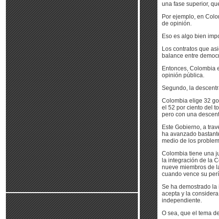
una fase superior, qu
Por ejemplo, en Colo
de opinión.
Eso es algo bien impo
Los contratos que as
balance entre democra
Entonces, Colombia e
opinión pública.
Segundo, la descentr
Colombia elige 32 gob
el 52 por ciento del t
pero con una descent
Este Gobierno, a trav
ha avanzado bastante 
medio de los problem
Colombia tiene una ju
la integración de la 
nueve miembros de la
cuando vence su per
Se ha demostrado la 
acepta y la consider
independiente.
O sea, que el tema de