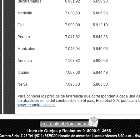
Bucaramanga
6.931,92
5.656,93
Medellín
7.030,63
5.806,96
Cali
7.098,90
5.912,10
Pereira
7.047,82
5.843,38
Manizales
7.048,94
5.840,03
Armenia
7.107,82
5.900,03
Ibagué
7.067,03
5.844,49
Neiva
7.095,73
5.863,80
Para conocer los precios de referencia que corresponden a cada una de 
de abastecimiento del combustible en el país, Ecopetrol S.A. publicará lo
www.ecopetrol.com.co
.