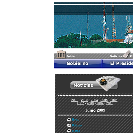
2002
-
2003
-
2004
-
2005
-
2006
-
2007
-
2008
-
2009
-
2010
Junio 2009
Enero
Febrero
Marzo