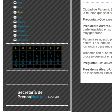
Abril
Mayo
Ciudad de Panamá, 30 
Junio
la reunión que sostuv
Julio
Pregunta:
¿Qué expe
Agosto
Presidente Álvaro Ur
Septiembre
darle legalidad en s
Octubre
muy generoso.
Noviembre
Panamá es nuestro p
Diciembre
entero. La suerte de
los votos y deseamos
L
M
M
J
V
S
D
Tenemos con el herma
1
2
3
4
5
6
7
proceso que está en 
8
9
10
11
12
13
14
15
16
17
18
19
20
21
Pregunta:
Este acuer
22
23
24
25
26
27
28
29
30
Presidente Álvaro Ur
no lo sabemos. Simpl
Secretaría de
Prensa
Noticias
5629349