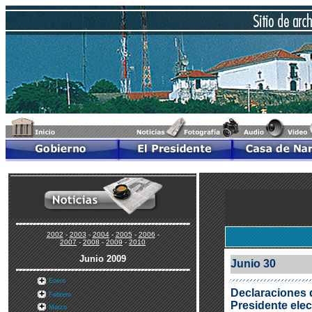
2002
-
2003
-
2004
-
2005
-
2006
-
2007
-
2008
-
2009
-
2010
Junio 2009
Junio 30
Enero
Declaraciones d
Febrero
Presidente elec
Marzo