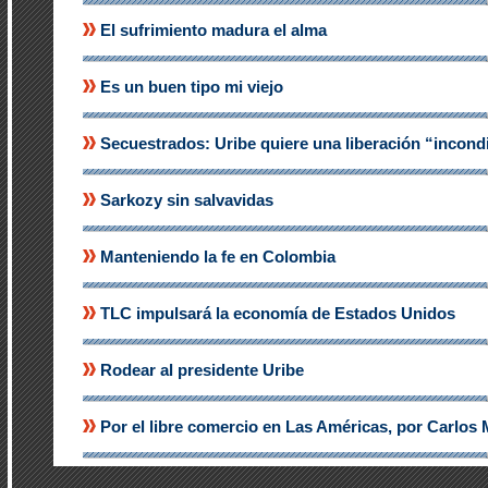
El sufrimiento madura el alma
Es un buen tipo mi viejo
Secuestrados: Uribe quiere una liberación “incond
Sarkozy sin salvavidas
Manteniendo la fe en Colombia
TLC impulsará la economía de Estados Unidos
Rodear al presidente Uribe
Por el libre comercio en Las Américas, por Carlos 