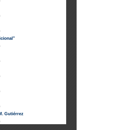
icional”
M. Gutiérrez