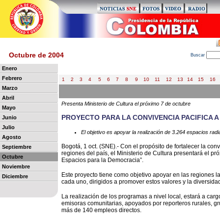
Octubre de 2004
B
uscar
Enero
Febrero
1
2
3
4
5
6
7
8
9
10
11
12
13
14
15
16
Marzo
Abril
Presenta Ministerio de Cultura el próximo 7 de octubre
Mayo
PROYECTO PARA LA CONVIVENCIA PACIFICA A
Junio
Julio
El objetivo es apoyar la realización de 3.264 espacios ra
Agosto
Bogotá, 1 oct. (SNE).- Con el propósito de fortalecer la con
Septiembre
regiones del país, el Ministerio de Cultura presentará el p
Octubre
Espacios para la Democracia”.
Noviembre
Este proyecto tiene como objetivo apoyar en las regiones l
Diciembre
cada uno, dirigidos a promover estos valores y la diversidad
La realización de los programas a nivel local, estará a car
emisoras comunitarias, apoyados por reporteros rurales, gru
más de 140 empleos directos.