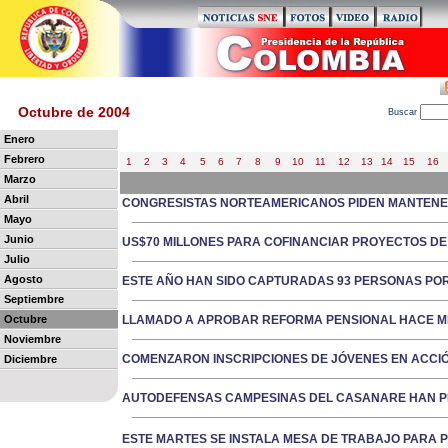
Octubre de 2004
B
uscar
Enero
Febrero
1
2
3
4
5
6
7
8
9
10
11
12
13
14
15
16
Marzo
Abril
CONGRESISTAS NORTEAMERICANOS PIDEN MANTENE
Mayo
Junio
US$70 MILLONES PARA COFINANCIAR PROYECTOS DE
Julio
Agosto
ESTE AÑO HAN SIDO CAPTURADAS 93 PERSONAS POR
Septiembre
Octubre
LLAMADO A APROBAR REFORMA PENSIONAL HACE M
Noviembre
COMENZARON INSCRIPCIONES DE JÓVENES EN ACCI
Diciembre
AUTODEFENSAS CAMPESINAS DEL CASANARE HAN PE
ESTE MARTES SE INSTALA MESA DE TRABAJO PARA 