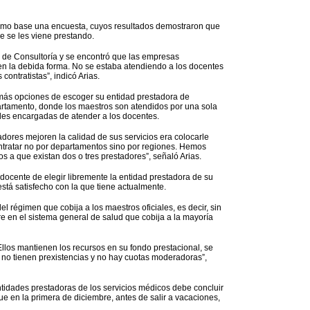
omo base una encuesta, cuyos resultados demostraron que
e se les viene prestando.
l de Consultoría y se encontró que las empresas
n la debida forma. No se estaba atendiendo a los docentes
contratistas”, indicó Arias.
más opciones de escoger su entidad prestadora de
partamento, donde los maestros son atendidos por una sola
des encargadas de atender a los docentes.
dores mejoren la calidad de sus servicios era colocarle
ntratar no por departamentos sino por regiones. Hemos
s a que existan dos o tres prestadores”, señaló Arias.
 docente de elegir libremente la entidad prestadora de su
está satisfecho con la que tiene actualmente.
del régimen que cobija a los maestros oficiales, es decir, sin
 en el sistema general de salud que cobija a la mayoría
llos mantienen los recursos en su fondo prestacional, se
, no tienen prexistencias y no hay cuotas moderadoras”,
ntidades prestadoras de los servicios médicos debe concluir
ue en la primera de diciembre, antes de salir a vacaciones,