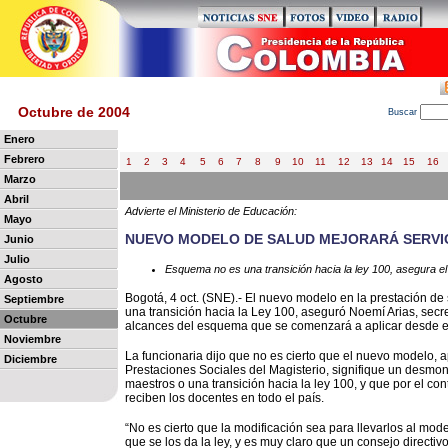
Octubre de 2004
B
uscar
Enero
Febrero
1
2
3
4
5
6
7
8
9
10
11
12
13
14
15
16
Marzo
Abril
Advierte el Ministerio de Educación:
Mayo
NUEVO MODELO DE SALUD MEJORARÁ SERVI
Junio
Julio
Esquema no es una transición hacia la ley 100, asegura el
Agosto
Bogotá, 4 oct. (SNE).- El nuevo modelo en la prestación de
Septiembre
una transición hacia la Ley 100, aseguró Noemí Arias, secre
Octubre
alcances del esquema que se comenzará a aplicar desde e
Noviembre
La funcionaria dijo que no es cierto que el nuevo modelo, 
Diciembre
Prestaciones Sociales del Magisterio, signifique un desmon
maestros o una transición hacia la ley 100, y que por el con
reciben los docentes en todo el país.
“No es cierto que la modificación sea para llevarlos al mo
que se los da la ley, y es muy claro que un consejo directiv