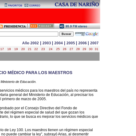
|
|
|
|
|
Año
2002
2003
2004
2005
2006
2007
17
18
19
20
21
22
23
24
25
26
27
28
29
30
31
CIO MÉDICO PARA LOS MAESTROS
 Ministerio de Educación.
 servicios médicos para los maestros del país no representa
taria general del Ministerio de Educación, al precisar los
l primero de marzo de 2005.
aprobado por el Consejo Directivo del Fondo de
te del régimen especial de salud del que gozan los
trario, lo que se busca es mejorar los servicios médicos que
delo de Ley 100. Los maestros tienen un régimen especial
o no puede cambiar la ley”, subrayó Arias, al desmentir