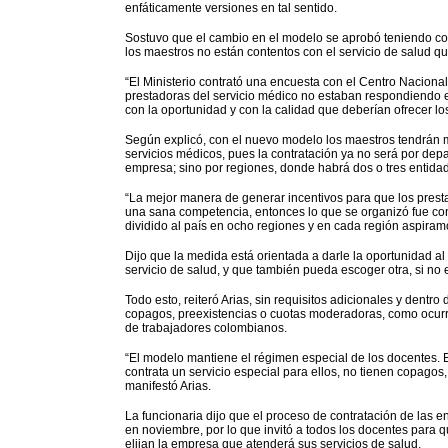
enfáticamente versiones en tal sentido.
Sostuvo que el cambio en el modelo se aprobó teniendo c
los maestros no están contentos con el servicio de salud qu
“El Ministerio contrató una encuesta con el Centro Naciona
prestadoras del servicio médico no estaban respondiendo e
con la oportunidad y con la calidad que deberían ofrecer los 
Según explicó, con el nuevo modelo los maestros tendrán 
servicios médicos, pues la contratación ya no será por de
empresa; sino por regiones, donde habrá dos o tres entida
“La mejor manera de generar incentivos para que los presta
una sana competencia, entonces lo que se organizó fue co
dividido al país en ocho regiones y en cada región aspiramo
Dijo que la medida está orientada a darle la oportunidad al
servicio de salud, y que también pueda escoger otra, si no 
Todo esto, reiteró Arias, sin requisitos adicionales y dentro 
copagos, preexistencias o cuotas moderadoras, como ocurre
de trabajadores colombianos.
“El modelo mantiene el régimen especial de los docentes. E
contrata un servicio especial para ellos, no tienen copagos
manifestó Arias.
La funcionaria dijo que el proceso de contratación de las e
en noviembre, por lo que invitó a todos los docentes para q
elijan la empresa que atenderá sus servicios de salud.