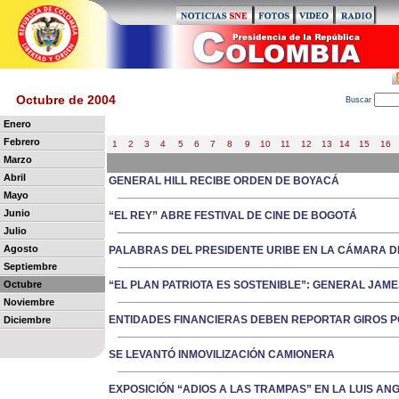
Octubre de 2004
B
uscar
Enero
Febrero
1
2
3
4
5
6
7
8
9
10
11
12
13
14
15
16
Marzo
Abril
GENERAL HILL RECIBE ORDEN DE BOYACÁ
Mayo
Junio
“EL REY” ABRE FESTIVAL DE CINE DE BOGOTÁ
Julio
Agosto
PALABRAS DEL PRESIDENTE URIBE EN LA CÁMARA D
Septiembre
Octubre
“EL PLAN PATRIOTA ES SOSTENIBLE”: GENERAL JAME
Noviembre
ENTIDADES FINANCIERAS DEBEN REPORTAR GIROS P
Diciembre
SE LEVANTÓ INMOVILIZACIÓN CAMIONERA
EXPOSICIÓN “ADIOS A LAS TRAMPAS” EN LA LUIS A