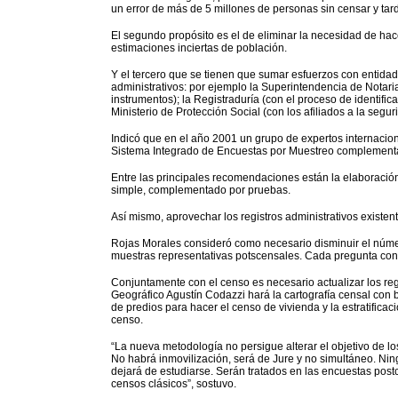
un error de más de 5 millones de personas sin censar y tard
El segundo propósito es el de eliminar la necesidad de ha
estimaciones inciertas de población.
Y el tercero que se tienen que sumar esfuerzos con entida
administrativos: por ejemplo la Superintendencia de Notariad
instrumentos); la Registraduría (con el proceso de identifica
Ministerio de Protección Social (con los afiliados a la segur
Indicó que en el año 2001 un grupo de expertos internaci
Sistema Integrado de Encuestas por Muestreo complementa
Entre las principales recomendaciones están la elaboraci
simple, complementado por pruebas.
Así mismo, aprovechar los registros administrativos existen
Rojas Morales consideró como necesario disminuir el númer
muestras representativas potscensales. Cada pregunta c
Conjuntamente con el censo es necesario actualizar los regis
Geográfico Agustín Codazzi hará la cartografía censal con 
de predios para hacer el censo de vivienda y la estratificació
censo.
“La nueva metodología no persigue alterar el objetivo de los
No habrá inmovilización, será de Jure y no simultáneo. Nin
dejará de estudiarse. Serán tratados en las encuestas pos
censos clásicos”, sostuvo.