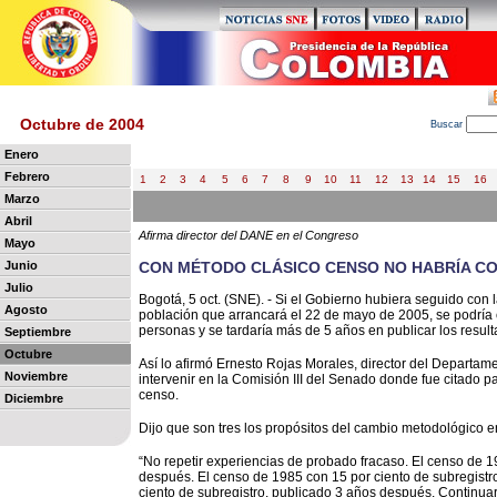
Octubre de 2004
B
uscar
Enero
Febrero
1
2
3
4
5
6
7
8
9
10
11
12
13
14
15
16
Marzo
Abril
Afirma director del DANE en el Congreso
Mayo
Junio
CON MÉTODO CLÁSICO CENSO NO HABRÍA CO
Julio
Bogotá, 5 oct. (SNE). - Si el Gobierno hubiera seguido con 
Agosto
población que arrancará el 22 de mayo de 2005, se podría 
personas y se tardaría más de 5 años en publicar los result
Septiembre
Octubre
Así lo afirmó Ernesto Rojas Morales, director del Departam
Noviembre
intervenir en la Comisión III del Senado donde fue citado p
censo.
Diciembre
Dijo que son tres los propósitos del cambio metodológico e
“No repetir experiencias de probado fracaso. El censo de 1
después. El censo de 1985 con 15 por ciento de subregistr
ciento de subregistro, publicado 3 años después. Continuar