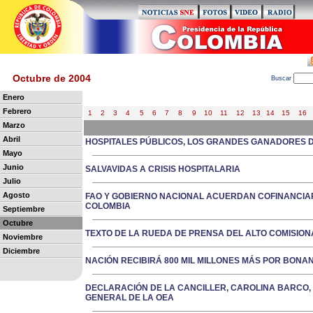
Octubre de 2004
B
uscar
Enero
Febrero
1
2
3
4
5
6
7
8
9
10
11
12
13
14
15
16
Marzo
Abril
HOSPITALES PÚBLICOS, LOS GRANDES GANADORES 
Mayo
Junio
SALVAVIDAS A CRISIS HOSPITALARIA
Julio
Agosto
FAO Y GOBIERNO NACIONAL ACUERDAN COFINANCI
COLOMBIA
Septiembre
Octubre
TEXTO DE LA RUEDA DE PRENSA DEL ALTO COMISION
Noviembre
Diciembre
NACIÓN RECIBIRÁ 800 MIL MILLONES MÁS POR BON
DECLARACIÓN DE LA CANCILLER, CAROLINA BARCO,
GENERAL DE LA OEA