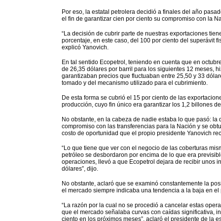
Por eso, la estatal petrolera decidió a finales del año pas
el fin de garantizar cien por ciento su compromiso con la N
“La decisión de cubrir parte de nuestras exportaciones tie
porcentaje, en este caso, del 100 por ciento del superávit f
explicó Yanovich.
En tal sentido Ecopetrol, teniendo en cuenta que en octub
de 26,35 dólares por barril para los siguientes 12 meses, 
garantizaban precios que fluctuaban entre 25,50 y 33 dóla
tomado y del mecanismo utilizado para el cubrimiento.
De esta forma se cubrió el 15 por ciento de las exportaciones
producción, cuyo fin único era garantizar los 1,2 billones d
No obstante, en la cabeza de nadie estaba lo que pasó: la 
compromiso con las transferencias para la Nación y se obtu
costo de oportunidad que el propio presidente Yanovich re
“Lo que tiene que ver con el negocio de las coberturas mis
petróleo se desbordaron por encima de lo que era previsibl
operaciones, llevó a que Ecopetrol dejara de recibir unos 
dólares”, dijo.
No obstante, aclaró que se examinó constantemente la posi
el mercado siempre indicaba una tendencia a la baja en el 
“La razón por la cual no se procedió a cancelar estas oper
que el mercado señalaba curvas con caídas significativa, 
ciento en los próximos meses”, aclaró el presidente de la es