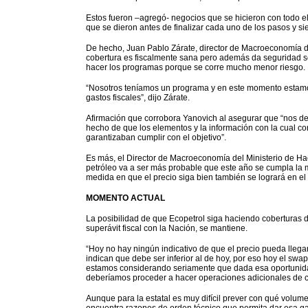
Estos fueron –agregó- negocios que se hicieron con todo el
que se dieron antes de finalizar cada uno de los pasos y s
De hecho, Juan Pablo Zárate, director de Macroeconomía de
cobertura es fiscalmente sana pero además da seguridad s
hacer los programas porque se corre mucho menor riesgo.
“Nosotros teníamos un programa y en este momento estamo
gastos fiscales”, dijo Zárate.
Afirmación que corrobora Yanovich al asegurar que “nos dej
hecho de que los elementos y la información con la cual 
garantizaban cumplir con el objetivo”.
Es más, el Director de Macroeconomía del Ministerio de Ha
petróleo va a ser más probable que este año se cumpla la me
medida en que el precio siga bien también se logrará en el
MOMENTO ACTUAL
La posibilidad de que Ecopetrol siga haciendo coberturas d
superávit fiscal con la Nación, se mantiene.
“Hoy no hay ningún indicativo de que el precio pueda llegar
indican que debe ser inferior al de hoy, por eso hoy el swa
estamos considerando seriamente que dada esa oportunidad y 
deberíamos proceder a hacer operaciones adicionales de cob
Aunque para la estatal es muy difícil prever con qué volume