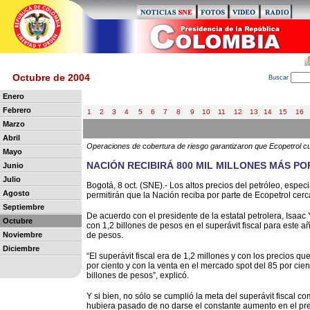
Octubre de 2004
B
uscar
Enero
Febrero
1
2
3
4
5
6
7
8
9
10
11
12
13
14
15
16
Marzo
Abril
Operaciones de cobertura de riesgo garantizaron que Ecopetrol cum
Mayo
NACIÓN RECIBIRÁ 800 MIL MILLONES MÁS P
Junio
Julio
Bogotá, 8 oct. (SNE).- Los altos precios del petróleo, esp
Agosto
permitirán que la Nación reciba por parte de Ecopetrol cerc
Septiembre
De acuerdo con el presidente de la estatal petrolera, Isaa
Octubre
con 1,2 billones de pesos en el superávit fiscal para este a
Noviembre
de pesos.
Diciembre
“El superávit fiscal era de 1,2 millones y con los precios q
por ciento y con la venta en el mercado spot del 85 por ci
billones de pesos”, explicó.
Y si bien, no sólo se cumplió la meta del superávit fiscal 
hubiera pasado de no darse el constante aumento en el prec