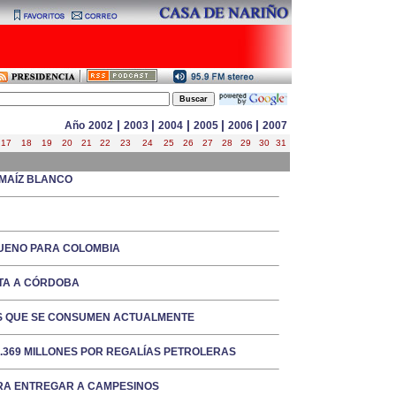
|
|
|
|
|
Año
2002
2003
2004
2005
2006
2007
17
18
19
20
21
22
23
24
25
26
27
28
29
30
31
 MAÍZ BLANCO
BUENO PARA COLOMBIA
ITA A CÓRDOBA
OS QUE SE CONSUMEN ACTUALMENTE
.369 MILLONES POR REGALÍAS PETROLERAS
ARA ENTREGAR A CAMPESINOS