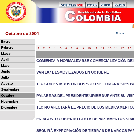
Octubre de 2004
B
uscar
Enero
Febrero
1
2
3
4
5
6
7
8
9
10
11
12
13
14
15
16
Marzo
Abril
COMIENZA A NORMALIZARSE COMERCIALIZACIÓN DE
Mayo
Junio
VAN 107 DESMOVILIZADOS EN OCTUBRE
Julio
Agosto
TLC CON ESTADOS UNIDOS SÓLO SE FIRMARÁ SI ES 
Septiembre
Octubre
PALABRAS DEL PRESIDENTE URIBE DURANTE SU VIS
Noviembre
TLC NO AFECTARÁ EL PRECIO DE LOS MEDICAMENT
Diciembre
EN AGOSTO GOBIERNO GIRÓ A DEPARTAMENTOS $160
SEGUIRÁ EXPROPIACIÓN DE TIERRAS DE NARCOS P