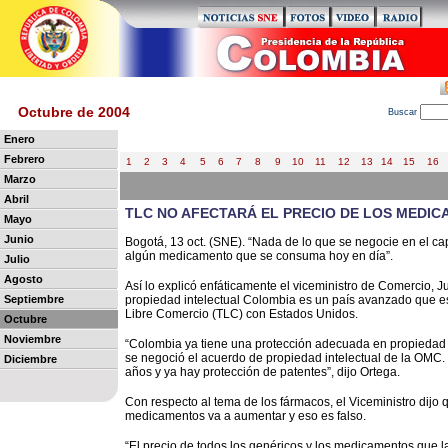
Octubre de 2004
B
uscar
Enero
Febrero
1
2
3
4
5
6
7
8
9
10
11
12
13
14
15
16
Marzo
Abril
TLC NO AFECTARÁ EL PRECIO DE LOS MEDI
Mayo
Junio
Bogotá, 13 oct. (SNE). “Nada de lo que se negocie en el ca
algún medicamento que se consuma hoy en día”.
Julio
Agosto
Así lo explicó enfáticamente el viceministro de Comercio, 
Septiembre
propiedad intelectual Colombia es un país avanzado que e
Libre Comercio (TLC) con Estados Unidos.
Octubre
Noviembre
“Colombia ya tiene una protección adecuada en propiedad
se negoció el acuerdo de propiedad intelectual de la OMC.
Diciembre
años y ya hay protección de patentes”, dijo Ortega.
Con respecto al tema de los fármacos, el Viceministro dijo
medicamentos va a aumentar y eso es falso.
“El precio de todos los genéricos y los medicamentos que 