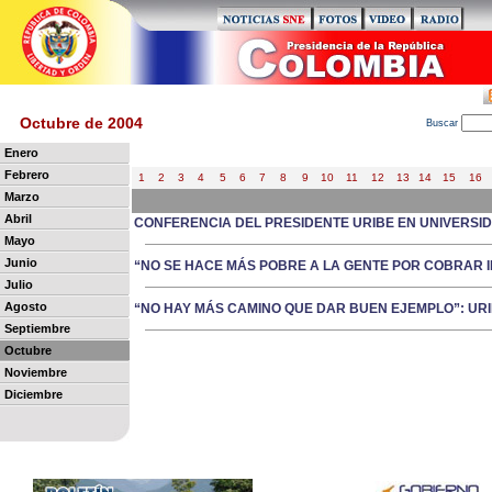
Octubre de 2004
B
uscar
Enero
Febrero
1
2
3
4
5
6
7
8
9
10
11
12
13
14
15
16
Marzo
Abril
CONFERENCIA DEL PRESIDENTE URIBE EN UNIVERSID
Mayo
Junio
“NO SE HACE MÁS POBRE A LA GENTE POR COBRAR I
Julio
Agosto
“NO HAY MÁS CAMINO QUE DAR BUEN EJEMPLO”: UR
Septiembre
Octubre
Noviembre
Diciembre