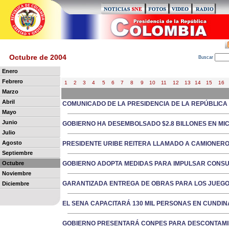
Octubre de 2004
B
uscar
Enero
Febrero
1
2
3
4
5
6
7
8
9
10
11
12
13
14
15
16
Marzo
Abril
COMUNICADO DE LA PRESIDENCIA DE LA REPÚBLICA
Mayo
Junio
GOBIERNO HA DESEMBOLSADO $2.8 BILLONES EN MI
Julio
Agosto
PRESIDENTE URIBE REITERA LLAMADO A CAMIONER
Septiembre
Octubre
GOBIERNO ADOPTA MEDIDAS PARA IMPULSAR CONSU
Noviembre
GARANTIZADA ENTREGA DE OBRAS PARA LOS JUEG
Diciembre
EL SENA CAPACITARÁ 130 MIL PERSONAS EN CUNDI
GOBIERNO PRESENTARÁ CONPES PARA DESCONTAMI