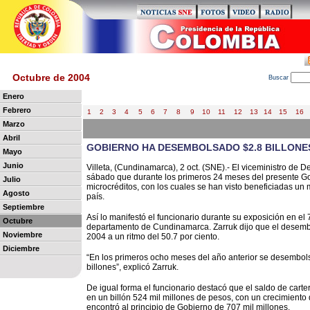
Octubre de 2004
B
uscar
Enero
Febrero
1
2
3
4
5
6
7
8
9
10
11
12
13
14
15
16
Marzo
Abril
GOBIERNO HA DESEMBOLSADO $2.8 BILLONE
Mayo
Junio
Villeta, (Cundinamarca), 2 oct. (SNE).- El viceministro de D
sábado que durante los primeros 24 meses del presente G
Julio
microcréditos, con los cuales se han visto beneficiadas un
Agosto
país.
Septiembre
Así lo manifestó el funcionario durante su exposición en e
Octubre
departamento de Cundinamarca. Zarruk dijo que el desembol
Noviembre
2004 a un ritmo del 50.7 por ciento.
Diciembre
“En los primeros ocho meses del año anterior se desembol
billones”, explicó Zarruk.
De igual forma el funcionario destacó que el saldo de carte
en un billón 524 mil millones de pesos, con un crecimiento 
encontró al principio de Gobierno de 707 mil millones.